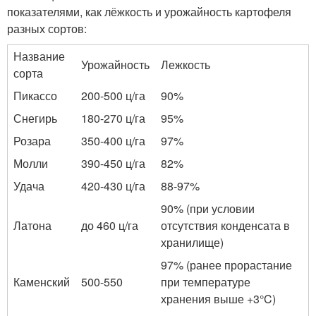
показателями, как лёжкость и урожайность картофеля
разных сортов:
Название
Урожайность
Лежкость
сорта
Пикассо
200-500 ц/га
90%
Снегирь
180-270 ц/га
95%
Розара
350-400 ц/га
97%
Молли
390-450 ц/га
82%
Удача
420-430 ц/га
88-97%
90% (при условии
Латона
до 460 ц/га
отсутствия конденсата в
хранилище)
97% (ранее прорастание
Каменский
500-550
при температуре
хранения выше +3°C)