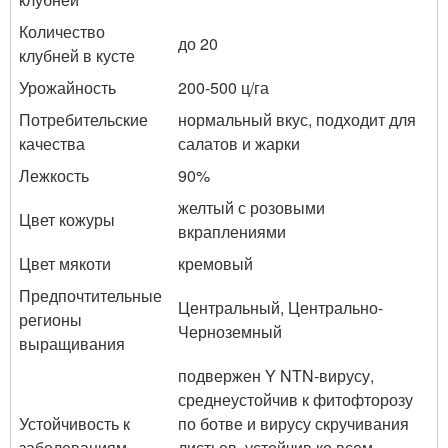
Количество
до 20
клубней в кусте
Урожайность
200-500 ц/га
Потребительские
нормальный вкус, подходит для
качества
салатов и жарки
Лежкость
90%
желтый с розовыми
Цвет кожуры
вкраплениями
Цвет мякоти
кремовый
Предпочтительные
Центральный, Центрально-
регионы
Черноземный
выращивания
подвержен Y NTN-вирусу,
среднеустойчив к фитофторозу
Устойчивость к
по ботве и вирусу скручивания
заболеваниям
листьев, устойчив ко всем