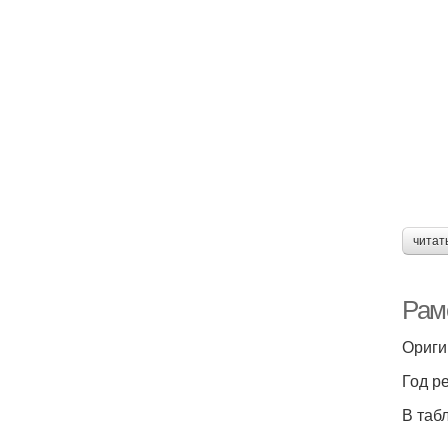
читат
Рам
Ориги
Год р
В таб