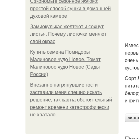
Сэкономьте сезонное яблоко:
простой способ сушки в домашней
духовой камере
Замиокулькас желтеют и сохнут
листья. Почему листочки меняют
свой окрас
Извес
первы
Купить семена Помидоры
очень
Малиновое чудо Новое. Томат
кусто
Малиновое чудо Новое (Сады
России)
Сорт 
питат
Внезапно нагрянувшие гости
белор
заставили меня спешно искать
и фит
решение, так как на обстоятельный
ремонт времени катастрофически
не хватало.
читат