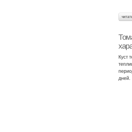
читат
Том
хар
Куст 
тепли
перио
дней.