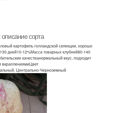
 описание сорта
ловый картофель голландской селекции, хорошо
-130 дней10-12%Масса товарных клубней80-140
ебительские качестванормальный вкус, подходит
и вкраплениямиЦвет
альный, Центрально-Черноземный