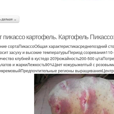
ь дальше →
т пикассо картофель. Картофель Пикассо:
ние сортаПикассоОбщая характеристикасреднепоздний сто
осит засуху и высокие температурыПериод созревания110
ичество клубней в кустедо 20Урожайность200-500 ц/гаПотр
алатов и жаркиЛежкость90%Цвет кожурыжелтый с розовым
икремовыйПредпочтительные регионы выращиванияЦентр