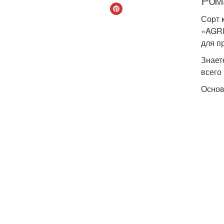
Ром
Сорт 
«AGRI
для п
Знает
всего
Основ