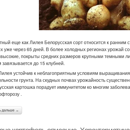
тный еще как Лилея Белорусская сорт относится к ранним с
х уже через 65 дней. В более холодных регионах урожай со
 высокие, покрыты средних размеров крупными темными ли
м завязывается до 15 клубней.
Лилея устойчив к неблагоприятным условиям выращивания 
ельности грунта. На скудных почвах урожайность существен
усская картошка порадует иммунитетом ко многим заболеван
офторозу .
ь дальше →