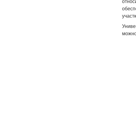
относ
обесп
участ
Униве
можно