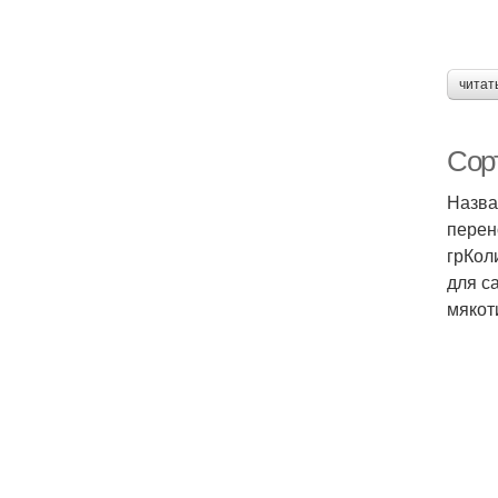
читат
Сор
Назва
перен
грКол
для с
мякот