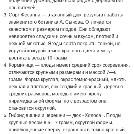
получение урожая, даже если рядом с деревом нет
опылителей.
Сорт Фесанна — эталонный дюк, результат работы
знаменитого ботаника А. Сычова. Отличается
качеством и размером плодов. Они обладают
невероятно сладким и сочным вкусом, плотной и
нежной мякотью. Ягоды сорта покрыты тонкой, но
упругой кожурой тёмно-красного цвета и могут
достигать веса в 10 грамм.
Кормилица — плоды имеют средний срок созревания,
отличаются крупными размерами и массой 7—8
грамм. Форма круглая, окрас тёмно-красный, мякоть
нежная и плотная, сок сладкий и красный. Деревья
средних размеров, молодые имеют крону
пирамидальной формы, но с возрастом она
становится округлой.
Гибрид вишни и черешни — дюк «Ходоса». Плоды
крупные весом 6,5—7 грамм, округлой формы,
приплющенные сверху, окрашены в тёмно-красный