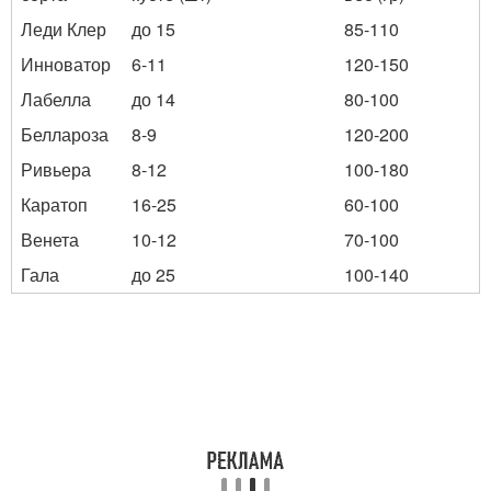
Леди Клер
до 15
85-110
Инноватор
6-11
120-150
Лабелла
до 14
80-100
Беллароза
8-9
120-200
Ривьера
8-12
100-180
Каратоп
16-25
60-100
Венета
10-12
70-100
Гала
до 25
100-140