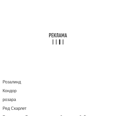
Розалинд
Кондор
розара
Ред Скарлет