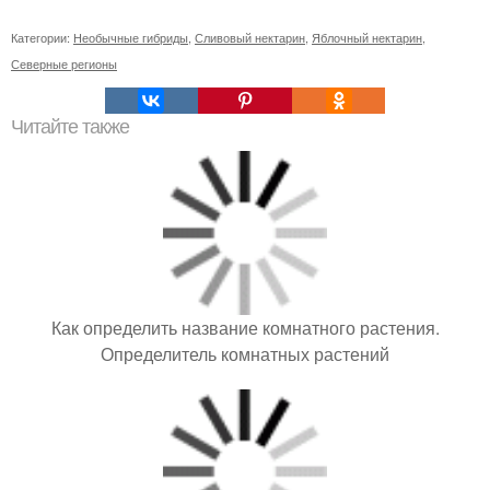
Категории:
Необычные гибриды
,
Сливовый нектарин
,
Яблочный нектарин
,
Северные регионы
Читайте также
Как определить название комнатного растения.
Определитель комнатных растений
Всем привет! Баня - это наша страсть, но вот таскаться
по гостям как-то уже надоело.