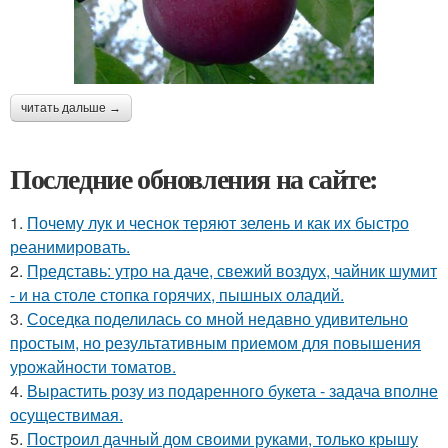
читать дальше →
Последние обновления на сайте:
1.
Почему лук и чеснок теряют зелень и как их быстро
реанимировать.
2.
Представь: утро на даче, свежий воздух, чайник шумит
- и на столе стопка горячих, пышных оладий.
3.
Соседка поделилась со мной недавно удивительно
простым, но результативным приемом для повышения
урожайности томатов.
4.
Вырастить розу из подаренного букета - задача вполне
осуществимая.
5.
Построил дачный дом своими руками, только крышу