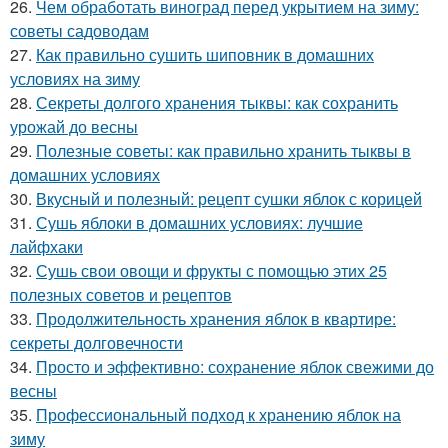
26.
Чем обработать виноград перед укрытием на зиму:
советы садоводам
27.
Как правильно сушить шиповник в домашних
условиях на зиму
28.
Секреты долгого хранения тыквы: как сохранить
урожай до весны
29.
Полезные советы: как правильно хранить тыквы в
домашних условиях
30.
Вкусный и полезный: рецепт сушки яблок с корицей
31.
Сушь яблоки в домашних условиях: лучшие
лайфхаки
32.
Сушь свои овощи и фрукты с помощью этих 25
полезных советов и рецептов
33.
Продолжительность хранения яблок в квартире:
секреты долговечности
34.
Просто и эффективно: сохранение яблок свежими до
весны
35.
Профессиональный подход к хранению яблок на
зиму