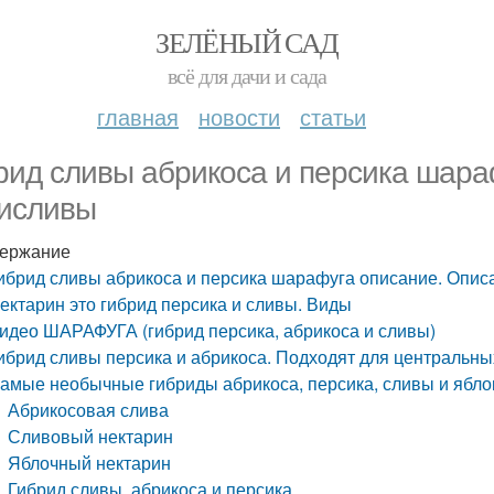
ЗЕЛЁНЫЙ САД
всё для дачи и сада
главная
новости
статьи
рид сливы абрикоса и персика шара
исливы
ержание
ибрид сливы абрикоса и персика шарафуга описание. Опи
ектарин это гибрид персика и сливы. Виды
идео ШАРАФУГА (гибрид персика, абрикоса и сливы)
ибрид сливы персика и абрикоса. Подходят для центральны
амые необычные гибриды абрикоса, персика, сливы и ябло
Абрикосовая слива
Сливовый нектарин
Яблочный нектарин
Гибрид сливы, абрикоса и персика