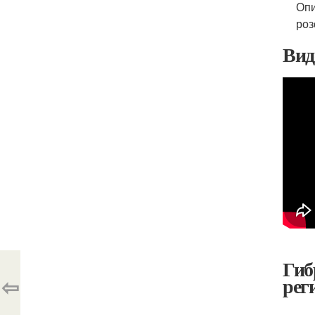
Опи
роз
Вид
Гиб
⇦
рег