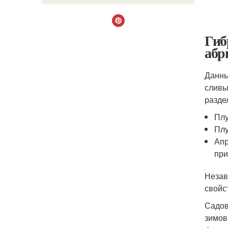
Гиб
абр
Данны
сливы
разде
Плу
Плу
Апр
при
Незав
свойс
Садов
зимов