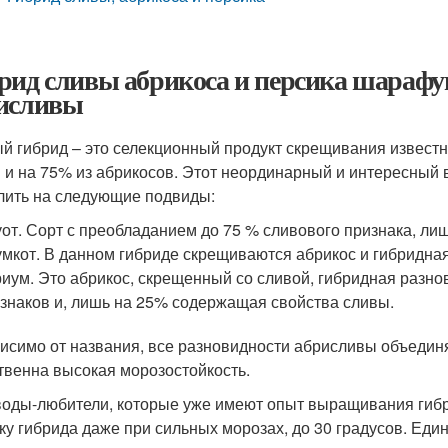
рид сливы абрикоса и персика шарафу
исливы
й гибрид – это селекционный продукт скрещивания известн
 и на 75% из абрикосов. Этот неординарный и интересный
лить на следующие подвиды:
от. Сорт с преобладанием до 75 % сливового признака, ли
мкот. В данном гибриде скрещиваются абрикос и гибридная
иум. Это абрикос, скрещенный со сливой, гибридная разн
знаков и, лишь на 25% содержащая свойства сливы.
исимо от названия, все разновидности абрисливы объединя
твенна высокая морозостойкость.
оды-любители, которые уже имеют опыт выращивания гибр
ку гибрида даже при сильных морозах, до 30 градусов. Еди