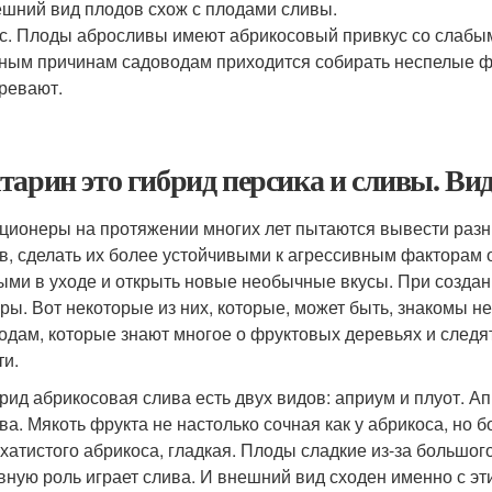
шний вид плодов схож с плодами сливы.
с. Плоды абросливы имеют абрикосовый привкус со слабы
ным причинам садоводам приходится собирать неспелые ф
ревают.
тарин это гибрид персика и сливы. Ви
ционеры на протяжении многих лет пытаются вывести разны
в, сделать их более устойчивыми к агрессивным факторам
ыми в уходе и открыть новые необычные вкусы. При созда
уры. Вот некоторые из них, которые, может быть, знакомы н
одам, которые знают многое о фруктовых деревьях и следя
ти.
рид абрикосовая слива есть двух видов: априум и плуот. Ап
ва. Мякоть фрукта не настолько сочная как у абрикоса, но б
хатистого абрикоса, гладкая. Плоды сладкие из-за большог
вную роль играет слива. И внешний вид сходен именно с эт