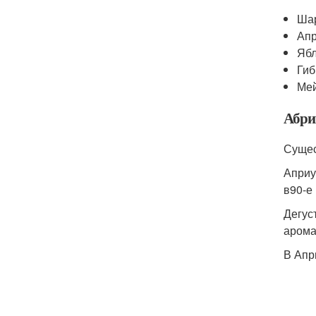
Шар
Апр
Ябл
Гиб
Мей
Абри
Сущес
Априу
в90-е
Дегус
арома
В Апр