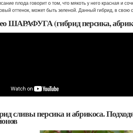
сание плода говорит о том, что мякоть у него красная и со
овый оттенок, может быть зеленой. Данный гибрид, в свою 
ео ШАРАФУГА (гибрид персика, абрик
рид сливы персика и абрикоса. Подход
ионов