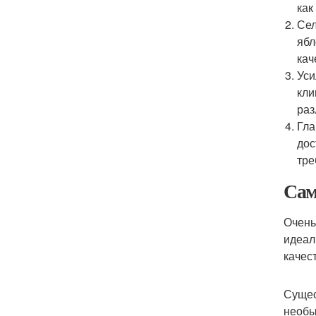
как
Сел
ябл
кач
Уси
кли
раз
Гла
дос
тре
Сам
Очень
идеал
качес
Сущес
необы