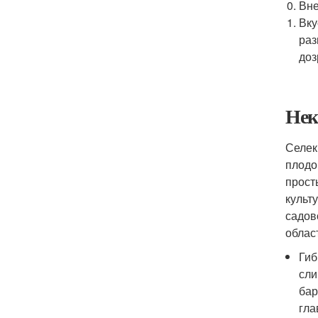
Вне
Вку
раз
доз
Нек
Селек
плодо
прост
культ
садов
облас
Гиб
сли
бар
гла