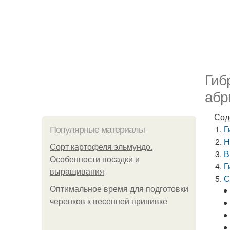
Гиб
абр
Сод
Г
Популярные материалы
Н
Сорт картофеля эльмундо.
В
Особенности посадки и
Г
выращивания
С
Оптимальное время для подготовки
черенков к весенней прививке