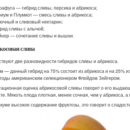
афуга — гибрид сливы, персика и абрикоса;
иум и Плумкот — смесь сливы и абрикоса;
очный и сливовый нектарин;
рид сливы с алычой;
нор — сочетание сливы и вышни.
косовая слива
твуют две разновидности гибридов сливы и абрикоса.
м — данный гибрид на 75% состоит из абрикоса и на 25% 
 годы американским селекционером Флойдом Зейгером.
тационная оценка абрикосовой сливы говорит о его выдаю
те. Мякоть плода плотная, менее сочная, чем у абрикоса, а 
иуме высокое содержание фруктозы, это говорит о сладост