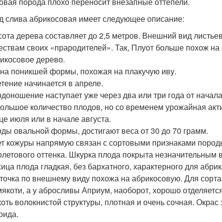
овая порода плохо переносит внезапные оттепели.
д слива абрикосовая имеет следующее описание:
ота дерева составляет до 2,5 метров. Внешний вид листьев
ествам своих «прародителей». Так, Плуот больше похож на
икосовое дерево.
на поникшей формы, похожая на плакучую иву.
тение начинается в апреле.
доношение наступает уже через два или три года от начал
ольшое количество плодов, но со временем урожайная акти
це июля или в начале августа.
ды овальной формы, достигают веса от 30 до 70 грамм.
т кожуры напрямую связан с сортовыми признаками породы
летового оттенка. Шкурка плода покрыта незначительным 
ица плода гладкая, без бархатного, характерного для абри
точка по внешнему виду похожа на абрикосовую. Для сорта
мякоти, а у абросливы Априум, наоборот, хорошо отделяется
оть волокнистой структуры, плотная и очень сочная. Окрас
рида.