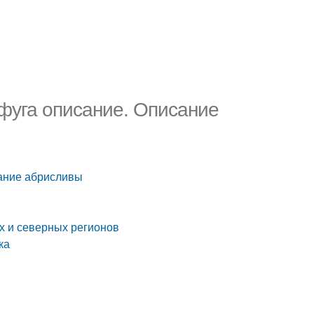
фуга описание. Описание
сание абрисливы
х и северных регионов
ка