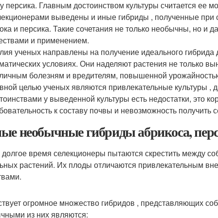
 у персика. Главным достоинством культуры считается ее м
екционерами выведены и иные гибриды , полученные при с
ока и персика. Такие сочетания не только необычны, но и
ествами и применением.
лия ученых направлены на получение идеального гибрида 
матических условиях. Они наделяют растения не только вы
личным болезням и вредителям, повышенной урожайностью
вной целью ученых являются привлекательные культуры , 
тоинствами у выведенной культуры есть недостатки, это ко
бовательность к составу почвы и невозможность получить 
ые необычные гибриды абрикоса, перс
 долгое время селекционеры пытаются скрестить между соб
ьных растений. Их плоды отличаются привлекательным в
твами.
твует огромное множество гибридов , представляющих соб
чными из них являются: