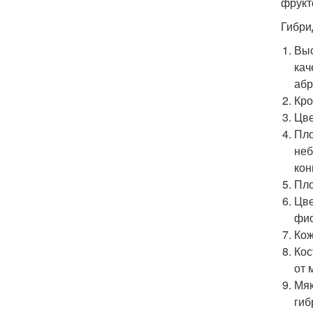
фрукт
Гибри
Выс
кач
абр
Кро
Цве
Пло
неб
кон
Пло
Цве
фио
Кож
Кос
от 
Мяк
гиб