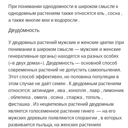
При понимании однодомности в широком смысле к
однодомным растениям также относятся ель , сосна ,
а также многие мхи и водоросли .
Двудо́мность
У двудомных растений мужские и женские цветки (при
понимании в широком смысле — мужские и женские
генеративные органы) находятся на разных особях
(«в двух домах»). Двудомность — основной способ
современных растений не допустить самоопыления.
Этот способ эффективен, но половина популяции в
этом случае не даёт семян . К двудомным растениям
относятся: актинидия , ива , конопля , лавр , лимонник
, облепиха , омела , осина , спаржа , тополь ,
фисташка . Из нецветковых растений двудомным
является голосеменное растение гинкго — на его
мужских деревьях появляются спорангии , в которых
развивается пыльца, на женских растениях