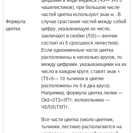
чашелистиков), при большом числе
частей цветка используют знак ∞ . В
Формула
случае срастания частей между собой
цветка
цифру, указывающую их число,
заключают в скобки (Л
(5)
— венчик
состоит из 5 сросшихся лепестков).
Если одноименные части цветка
расположены в несколько кругов, то
между цифрами, указывающими на их
число в каждом круге, ставят знак +
(Т
5+5
— 10 тычинок в цветке
расположены по 5 в два круга).
Например, формула цветка лилии —
Ок
3+3
Т
3+3
П
1
, колокольчика —
Ч
5
Л
(5)
Т
5
П
1
.
Все части цветка (около цветник,
тычинки, пестики) располагаются на