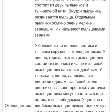
состоит из двух пыльников и
тычиночной нити. Внутри пыльника
развивается пыльца. Отдельные
пылинки обычно очень мелкие
зернышки. Их называют пыльцевыми
зернами.
У большинства цветков пестики и
тычинки окружены околоцветником. У
вишни, гороха, лютика околоцветник
состоит из венчика и чашечки. Такой
околоцветник называют двойным. У
тюльпана, лилии, ландыша все
листочки одинаковы. Такой около
цветник называют простым. Листочки
околоцветника могут срастаться или
оставаться свободными. У цветков с
Околоцветник
двойным околоцветником также могут
срастаться и чашелистики и лепестки.