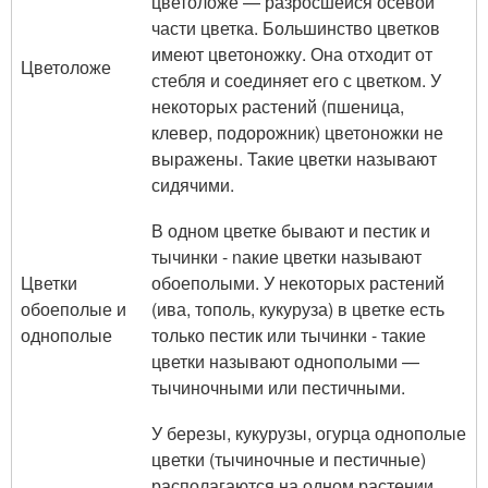
цветоложе — разросшейся осевой
части цветка. Большинство цветков
имеют цветоножку. Она отходит от
Цветоложе
стебля и соединяет его с цветком. У
некоторых растений (пшеница,
клевер, подорожник) цветоножки не
выражены. Такие цветки называют
сидячими.
В одном цветке бывают и пестик и
тычинки - nакие цветки называют
Цветки
обоеполыми. У некоторых растений
обоеполые и
(ива, тополь, кукуруза) в цветке есть
однополые
только пестик или тычинки - такие
цветки называют однополыми —
тычиночными или пестичными.
У березы, кукурузы, огурца однополые
цветки (тычиночные и пестичные)
располагаются на одном растении.