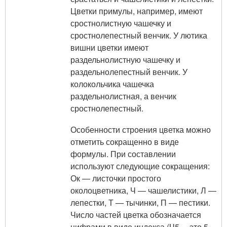
Цветки примулы, например, имеют
сростнолистную чашечку и
сростнолепестный венчик. У лютика
вишни цветки имеют
раздельнолистную чашечку и
раздельнолепестный венчик. У
колокольчика чашечка
раздельнолистная, а венчик
сростнолепестный.
Особенности строения цветка можно
отметить сокращенно в виде
формулы. При составлении
используют следующие сокращения:
Ок — листочки простого
околоцветника, Ч — чашелистики, Л —
лепестки, Т — тычинки, П — пестики.
Число частей цветка обозначается
цифрами в виде индекса (Ч
5
— это 5