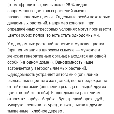
(гермафродитны), лишь около 25 % видов
современных цветковых растений имеют
раздельнополые цветки
. Отдельные особи некоторых
двудомных растений, например конопли , при
определённых стрессовых условиях могут произвести
цветки обоих полов, то есть стать однодомными.
У однодомных растений женские и мужские цветки
(при понимании в широком смысле — мужские и
женские генеративные органы) находятся на одной
особи («в одном доме»). Однодомность чаще
встречается у ветроопыляемых растений.
Однодомность устраняет автогамию (опыление
рыльца пыльцой того же цветка), но не предохраняет
от гейтоногамии (опыления рыльца пыльцой других
цветков той же особи). К однодомным растениям
относятся: арбуз , берёза , бук , грецкий орех , дуб ,
кукуруза , лещина , огурец , ольха , тыква и другие
тыквенные , хлебное дерево .