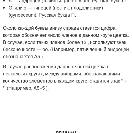
A — андроцей (тычинки) (androceum) Русская буква Т;
G, или g — гинецей (пестик, плодолистики)
(gynoeceum). Русская буква П.
Около каждой буквы внизу справа ставится цифра,
которая обозначает число членов в данном круге цветка.
В случае, если таких членов более 12 , используют знак
бесконечности — оо. (Например, пятичленный андроцей
обозначается A
5
).
В случае расположения данных частей цветка в
нескольких кругах, между цифрами, обозначающими
количество элементов в каждом круге, ставится знак “ +
”. (Например, A
5+5
).