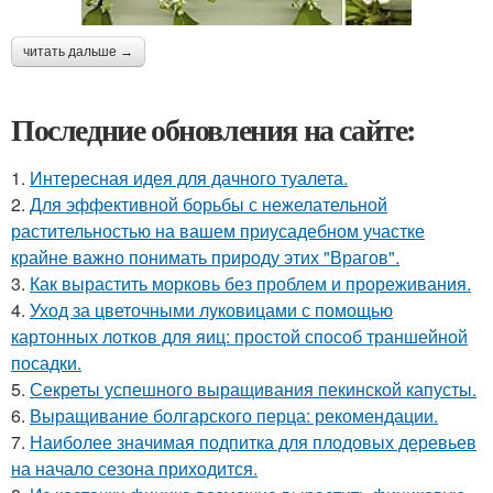
читать дальше →
Последние обновления на сайте:
1.
Интересная идея для дачного туалета.
2.
Для эффективной борьбы с нежелательной
растительностью на вашем приусадебном участке
крайне важно понимать природу этих "Врагов".
3.
Как вырастить морковь без проблем и прореживания.
4.
Уход за цветочными луковицами с помощью
картонных лотков для яиц: простой способ траншейной
посадки.
5.
Секреты успешного выращивания пекинской капусты.
6.
Выращивание болгарского перца: рекомендации.
7.
Наиболее значимая подпитка для плодовых деревьев
на начало сезона приходится.