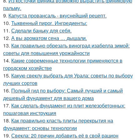
8.
Из косточки финика возможно вырастить финиковую
пальму.
9.
Капуста провансаль - вкуснейший рецепт.
10.
Тыквенный пирог. Ингредиенты:
11.
Сделали баньку для себя.
12.
А вы ароматом сена … дышали.
13.
Как правильно обрезать виноград изабелла зимой:
советы для повышения урожайности
14.
Какие современные технологии применяются в
городском хозяйстве
15.
Какую свеклу выбрать для Урала: советы по выбору
лучших сортов
16.
Полный гид по выбору: Самый лучший и самый
дешевый фундамент для вашего дома
17.
Как сделать фундамент из плит железобетонных:
пошаговая инструкция
18.
Как правильно класть плиты перекрытия на
фундамент: основы технологии
19.
Свекла: 20 причин добавить её в свой рацион