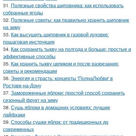
31.
Полезные свойства шиповника: как использовать
собранные ягоды
32.
Полезные советы: как правильно хранить шиповник
на зиму
33.
Как высушить шиповник в газовой духовке:
пошаговая инструкция
34.
Как сохранить тыкву на полгода и больше: простые и
эффективные способы
35.
Как хранить тыкву целиком и после разрезания:
советы и рекомендации
36.
Энергия и страсть: концерты 'ПолнаЛюбви' в
Ростове-на-Дону
37.
Замороженные яблоки: простой способ сохранить
сезонный фрукт на зиму
38.
Сушь яблоки в домашних условиях: лучшие
лайфхаки
39.
Способы сушки яблок: от традиционных до
современных