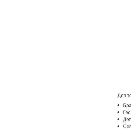
Для т
Бра
Гес
Дет
Сев