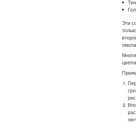
Тен
Гол
Эти с
тольк
второ
омола
Многи
цвето
Преим
Пер
сро
рис
Вто
рас
лег