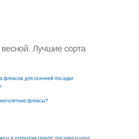
 весной. Лучшие сорта
а флоксов для осенней посадки
ы
 многолетние флоксы?
ксы в открытом грунте: посадка и уход