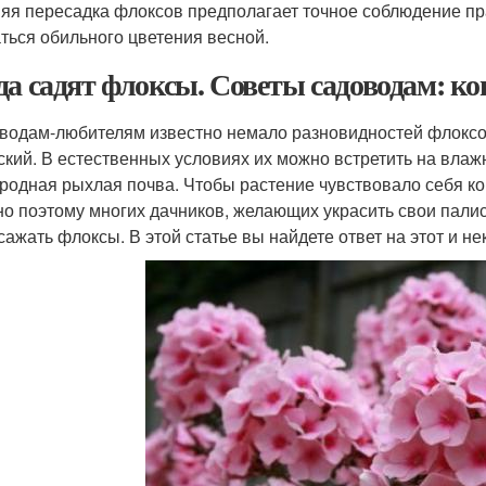
яя пересадка флоксов предполагает точное соблюдение пр
ться обильного цветения весной.
да садят флоксы. Советы садоводам: ко
водам-любителям известно немало разновидностей флоксо
ский. В естественных условиях их можно встретить на влажн
родная рыхлая почва. Чтобы растение чувствовало себя к
о поэтому многих дачников, желающих украсить свои палис
 сажать флоксы. В этой статье вы найдете ответ на этот и н