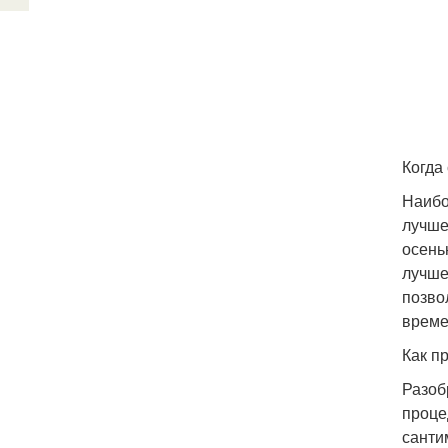
Когда
Наибо
лучше
осень
лучше
позво
време
Как п
Разоб
проце
санти