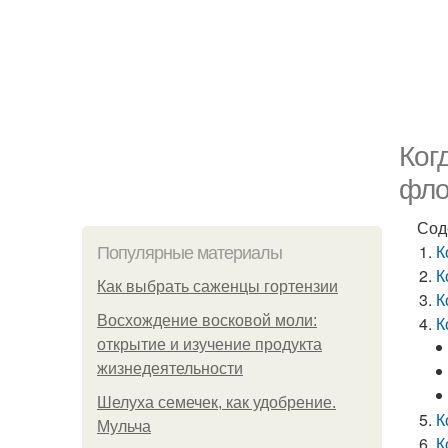
Ког
фло
Сод
К
Популярные материалы
К
Как выбрать саженцы гортензии
К
Восхождение восковой моли:
К
открытие и изучение продукта
жизнедеятельности
Шелуха семечек, как удобрение.
К
Мульча
К