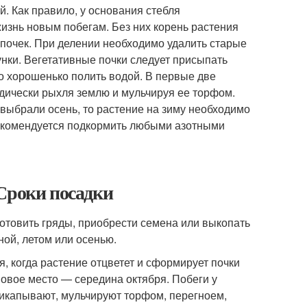
й. Как правило, у основания стебля
изнь новым побегам. Без них корень растения
 почек. При делении необходимо удалить старые
унки. Вегетативные почки следует присыпать
о хорошенько полить водой. В первые две
дически рыхля землю и мульчируя ее торфом.
 выбрали осень, то растение на зиму необходимо
рекомендуется подкормить любыми азотными
Сроки посадки
готовить гряды, приобрести семена или выкопать
ой, летом или осенью.
, когда растение отцветет и сформирует почки
овое место — середина октября. Побеги у
прикапывают, мульчируют торфом, перегноем,