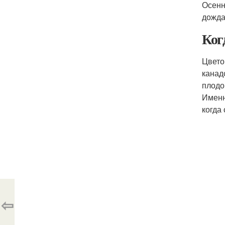
Осенн
дожда
Ког
Цвето
канад
плодо
Именн
когда
⇦