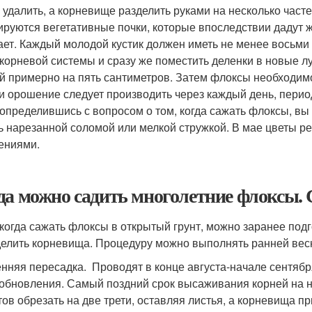
 удалить, а корневище разделить руками на несколько часте
руются вегетативные почки, которые впоследствии дадут ж
ает. Каждый молодой кустик должен иметь не менее восьми
 корневой системы и сразу же поместить деленки в новые л
й примерно на пять сантиметров. Затем флоксы необходим
и орошение следует производить через каждый день, перио
 определившись с вопросом о том, когда сажать флоксы, вы
ь нарезанной соломой или мелкой стружкой. В мае цветы 
ениями.
да можно садить многолетние флоксы. 
 когда сажать флоксы в открытый грунт, можно заранее под
делить корневища. Процедуру можно выполнять ранней весн
нняя пересадка. Проводят в конце августа-начале сентября
обновления. Самый поздний срок высаживания корней на н
тов обрезать на две трети, оставляя листья, а корневища 