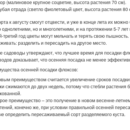
ор (малиновое крупное соцветие, высота растения 70 см).
убая отрада (светло фиолетовый цвет, высота растения 80 
орта к августу смогут отцвести, и уже в конце лета их можно
о однолетними, но и многолетними, и на протяжении 5-7 лет
й-третий год цветы могут мельчать и терять свою пышность
живать: разделить и пересадить на другое место.
е садоводы утверждают, что лучшее время для посадки фло
водов доказывает, что осенняя посадка не менее эффектив
ущества осенней посадки флоксов:
вым преимуществом считается увеличение сроков посадки 
ки сжимаются до двух недель, потому что стебли растения 
кованной.
рое преимущество – это получение в новом весенне-летне
тений, конечно же, при условии правильной осенней переса
че определить пересаживаемый сорт разделяемого куста.