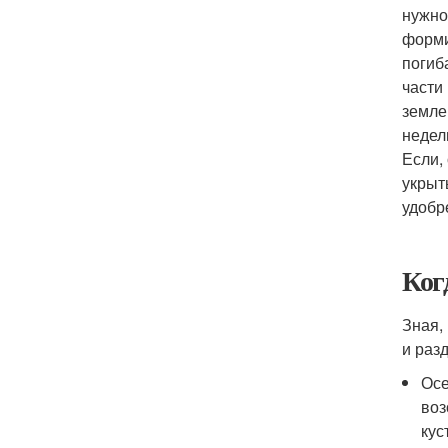
нужно
форми
погиб
части
земле
недел
Если,
укрыт
удобр
Ког
Зная,
и раз
Осе
воз
кус