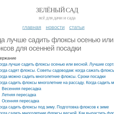
ЗЕЛЁНЫЙ САД
всё для дачи и сада
главная
новости
статьи
да лучше садить флоксы осенью или
ксов для осенней посадки
ержание
огда лучше садить флоксы осенью или весной. Лучшие сорт
огда садят флоксы. Советы садоводам: когда сажать флокс
огда можно садить многолетние флоксы. Сроки посадки
огда садить флоксы многолетние на рассаду. Когда садить
Весенняя пересадка
Летняя пересадка
Осенняя пересадка
огда садить флоксы под зиму. Подготовка флоксов к зиме
огда садить многолетние флоксы весной. Как вырастить фло