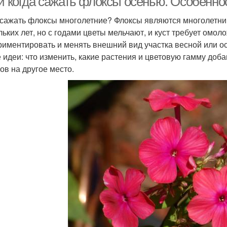
 и когда сажать флоксы осенью. Особенно
 сажать флоксы многолетние? Флоксы являются многолетни
льких лет, но с годами цветы мельчают, и куст требует омо
риментировать и менять внешний вид участка весной или осе
 идеи: что изменить, какие растения и цветовую гамму доба
ов на другое место.