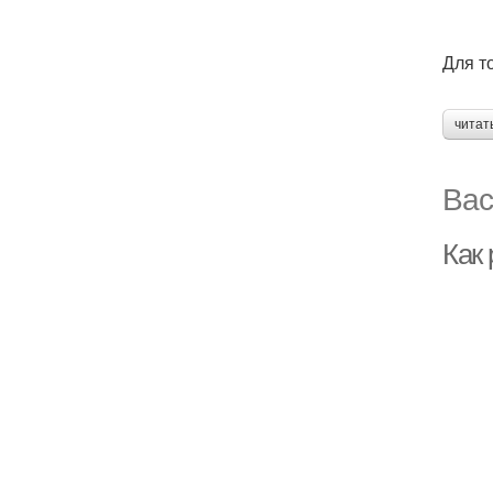
Для т
читат
Вас
Как