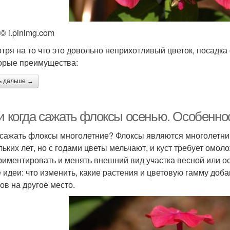
© i.pinimg.com
тря на то что это довольно неприхотливый цветок, посадка
орые преимущества:
ь дальше →
 и когда сажать флоксы осенью. Особенно
 сажать флоксы многолетние? Флоксы являются многолетни
льких лет, но с годами цветы мельчают, и куст требует омо
риментировать и менять внешний вид участка весной или осе
 идеи: что изменить, какие растения и цветовую гамму доба
ов на другое место.