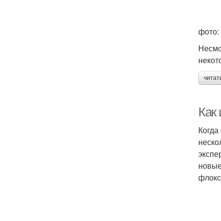
фото: 
Несмо
некот
читат
Как
Когда
неско
экспе
новые
флокс