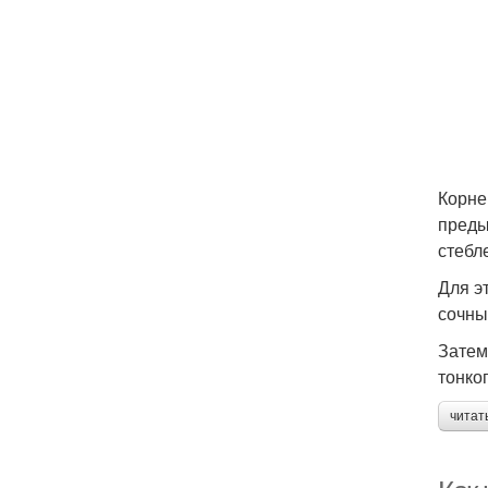
Корне
преды
стебл
Для э
сочны
Затем
тонко
читат