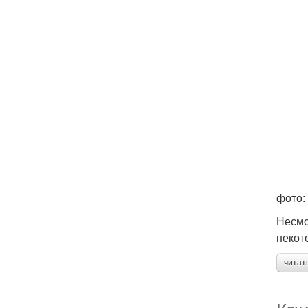
фото: 
Несмо
некот
читат