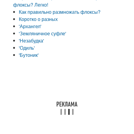
флоксы? Легко!
Как правильно размножать флоксы?
Коротко о разных
'Архангел'
'Земляничное суфле'
'Незабудка'
'Одиль'
'Бутоник'