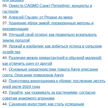
35.
Оркестр CAGMO Санкт-Петербург: концерты и
гастроли
36.
Алексей Глызин: от Рязани до мира
37.
Хранение яблок зимой: проверенные методы и
рекомендации
38.
Улучшай свой огород: как правильно вскапывать
землю лопатой
39.
Урожай в изобилии: как добиться успеха в сельском
хозяйстве
40.
Различия между ремантантной и обычной малиной:
как отличить одну от другой
41.
Основные характеристики томата Ажур описание
сорта. Описание помидоров Ажур
42.
Подготовка виноградника к уборке: последние десять
дней июля 2024 года
43.
Узнайте, как ухаживать за растениями, согласно
советам знакомого агронома
44.
Сахарная индустрия: как стать успешным