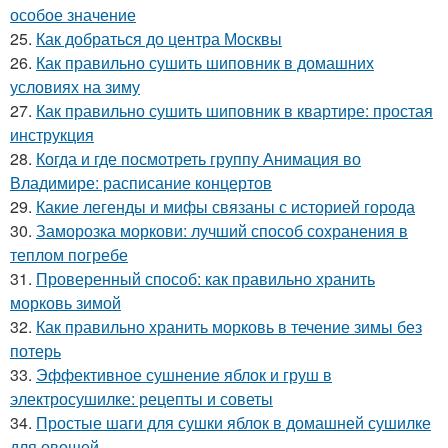
особое значение
25.
Как добраться до центра Москвы
26.
Как правильно сушить шиповник в домашних
условиях на зиму
27.
Как правильно сушить шиповник в квартире: простая
инструкция
28.
Когда и где посмотреть группу Анимация во
Владимире: расписание концертов
29.
Какие легенды и мифы связаны с историей города
30.
Заморозка моркови: лучший способ сохранения в
теплом погребе
31.
Проверенный способ: как правильно хранить
морковь зимой
32.
Как правильно хранить морковь в течение зимы без
потерь
33.
Эффективное сушнение яблок и груш в
электросушилке: рецепты и советы
34.
Простые шаги для сушки яблок в домашней сушилке
для овощей