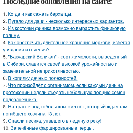
Последние обновления на сайте:
1.
Когда и как сажать бархатцы.
2.
Пугало для дачи - несколько интересных вариантов.
3.
Из косточки финика возможно вырастить финиковую
пальму.
4.
Как обеспечить длительное хранение моркови, избегая
увядания и гниения?
5.
"Бакчарский Великан" - сорт жимолости, выведенный
в Сибири, славится своей высокой урожайностью и
замечательной неприхотливостью.
6.
В копилку дачных полезностей.
7.
Что произойдёт с организмом, если каждый день на
протяжении недели съедать небольшую порцию семян
подсолнечника.
8.
На трассе под тобольском жил пёс, который ждал там
погибшего хозяина 13 лет.
9.
Спасли песика, упaвшего в ледяную рeку!
10.
Запечённые фаршированные перцы.