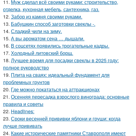
11.
Муж сделал всё своими руками: строительство,
отделка, кухонная мебель, сантехника, газ.
12.
Забор из камня своими руками.
13.
Бабушкин способ заготовки свеклы -.
14.
Сладкий чили на зиму.
15.
А вы ароматом сена … дышали.
16.
В соцсетях появились трогательные кадры.
17.
Холодный литовский борщ.
18.
Лучшее время для посадки свеклы в 2025 году:
полное руководство
19.
Плита на сваях: идеальный фундамент для
проблемных грунтов
20.
Где можно покататься на аттракционах
21.
Осенняя пересадка взрослого винограда: основные
правила и советы
22.
Headlines:
23.
Сроки весенней прививки яблони и груши: когда
лучше прививать
24.
Какие исторические памятники Ставрополя имеют