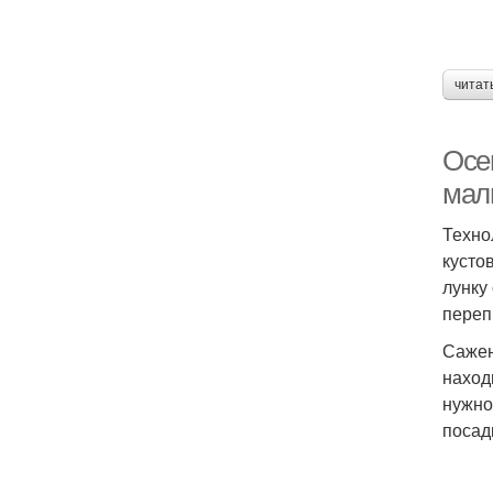
читат
Осе
мал
Техно
кусто
лунку
переп
Сажен
наход
нужно
посад