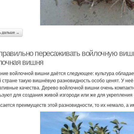
ь дальше →
 правильно пересаживать войлочную виш
лочная вишня
ние войлочной вишни даётся следующее: культура обладает
 стране такую вишнёвую разновидность особо ценят. У неё 
ативные качества. Дерево войлочной вишни очень компактно
ьзуют для создания живой изгороди или же для укрепления 
асается преимуществ этой разновидности, то их немало, а и