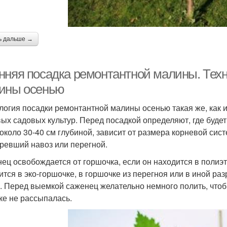
ь дальше →
нняя посадка ремонтантной малины. Техн
ины осенью
логия посадки ремонтантной малины осенью такая же, как и
вых садовых культур. Перед посадкой определяют, где буде
 около 30-40 см глубиной, зависит от размера корневой си
ревший навоз или перегной.
ец освобождается от горшочка, если он находится в поли
ится в эко-горшочке, в горшочке из перегноя или в иной р
. Перед выемкой саженец желательно немного полить, чтобы
ке не рассыпалась.