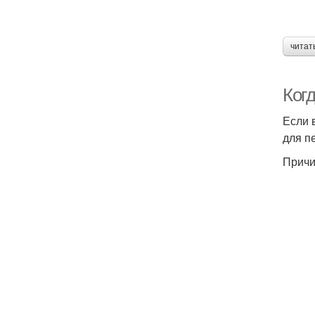
читат
Ког
Если 
для п
Причи