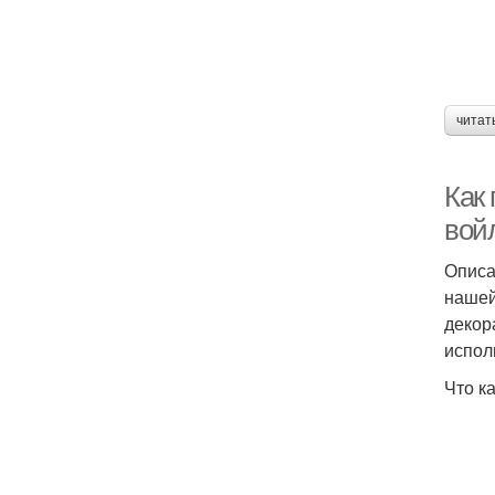
читат
Как
вой
Описа
нашей
декор
испол
Что к