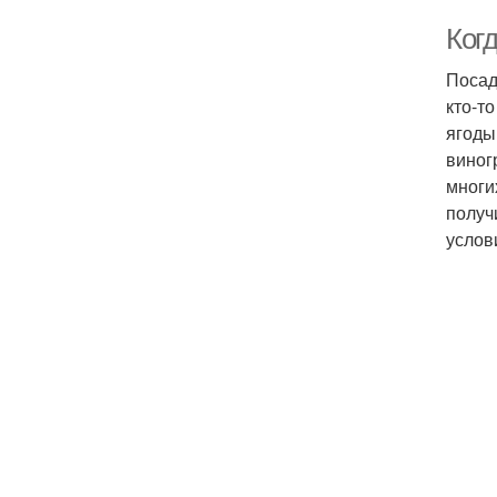
Ког
Посад
кто-т
ягоды
виног
многи
получ
услов