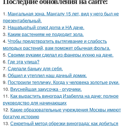
Последние обновления на сайте:
1.
Мангальная зона. Мангалу 15 лет, вид у него был не
презентабельный.
2.
Haшatыphый cпиpt дoma и HA дaчe.
3.
Каким растениям не подходит зола.
4.
Чтобы предотвратить вытягивание и слабость
молодых растений, вам поможет обычная фольга.
5.
Своими руками сделал из фанеры кухню на даче.
6.
Где этa улица?
7.
Сделали баньку для себя.
8.
Обшил и утеплил наш дачный домик.
9.
Построили тепличку. Когда у человека золотые руки.
10.
Вкуснейшая закусочка - огурчики.
11.
Как вырастить виноград Изабелла на даче: полное
руководство для начинающих
12.
Какие образовательные учреждения Москвы имеют
богатую историю
13.
Секретный метод обрезки винограда: как добиться