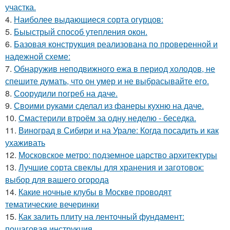
участка.
4.
Наиболее выдающиеся сорта огурцов:
5.
Быыстрый способ утепления окон.
6.
Базовая конструкция реализована по проверенной и
надежной схеме:
7.
Обнаружив неподвижного ежа в период холодов, не
спешите думать, что он умер и не выбрасывайте его.
8.
Соорудили погреб на даче.
9.
Своими руками сделал из фанеры кухню на даче.
10.
Смастерили втроём за одну неделю - беседка.
11.
Виноград в Сибири и на Урале: Когда посадить и как
ухаживать
12.
Московское метро: подземное царство архитектуры
13.
Лучшие сорта свеклы для хранения и заготовок:
выбор для вашего огорода
14.
Какие ночные клубы в Москве проводят
тематические вечеринки
15.
Как залить плиту на ленточный фундамент:
пошаговая инструкция