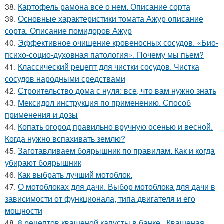
38.
Картофель рамона все о нем. Описание сорта
39.
Основные характеристики томата Ажур описание
сорта. Описание помидоров Ажур
40.
Эффективное очищение кровеносных сосудов. «Био-
психо-социо-духовная патология». Почему мы пьем?
41.
Классический рецепт для чистки сосудов. Чистка
сосудов народными средствами
42.
Строительство дома с нуля: все, что вам нужно знать
43.
Мексидол инструкция по применению. Способ
применения и дозы
44.
Копать огород правильно вручную осенью и весной.
Когда нужно вспахивать землю?
45.
Заготавливаем боярышник по правилам. Как и когда
убирают боярышник
46.
Как выбрать лучший мотоблок.
47.
О мотоблоках для дачи. Выбор мотоблока для дачи в
зависимости от функционала, типа двигателя и его
мощности
48.
8 рецептов квашеной капусты в банке.. Квашеная