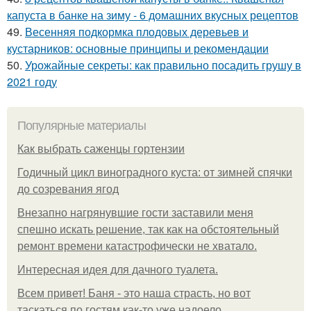
капуста в банке на зиму - 6 домашних вкусных рецептов
49.
Весенняя подкормка плодовых деревьев и
кустарников: основные принципы и рекомендации
50.
Урожайные секреты: как правильно посадить грушу в
2021 году
Популярные материалы
Как выбрать саженцы гортензии
Годичный цикл виноградного куста: от зимней спячки
до созревания ягод
Внезапно нагрянувшие гости заставили меня
спешно искать решение, так как на обстоятельный
ремонт времени катастрофически не хватало.
Интересная идея для дачного туалета.
Всем привет! Баня - это наша страсть, но вот
таскаться по гостям как-то уже надоело.