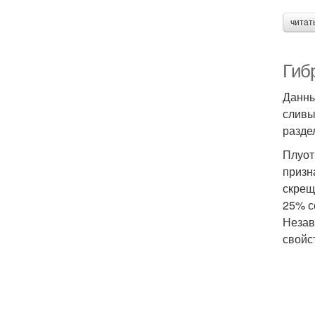
читат
Гиб
Данны
сливы
разде
Плуот
призн
скрещ
25% с
Незав
свойс