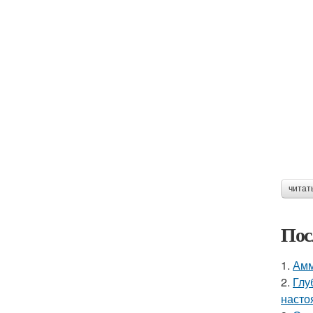
читат
Пос
1.
Амм
2.
Глу
насто