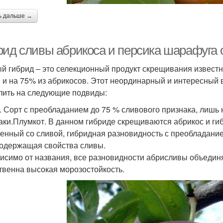
ь дальше →
рид сливы абрикоса и персика шарафуга
й гибрид – это селекционный продукт скрещивания известн
 и на 75% из абрикосов. Этот неординарный и интересный
лить на следующие подвиды:
. Сорт с преобладанием до 75 % сливового признака, лишь
аки.Плумкот. В данном гибриде скрещиваются абрикос и ги
енный со сливой, гибридная разновидность с преобладание
одержащая свойства сливы.
исимо от названия, все разновидности абрисливы объединя
твенна высокая морозостойкость.