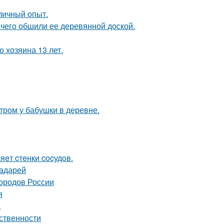
личный опыт.
чего обшили ее деревянной доской.
 хозяина 13 лет.
утром у бабушки в деревне.
яeт cтeнки cocудoв.
радарей
городов России
я
а
ственности