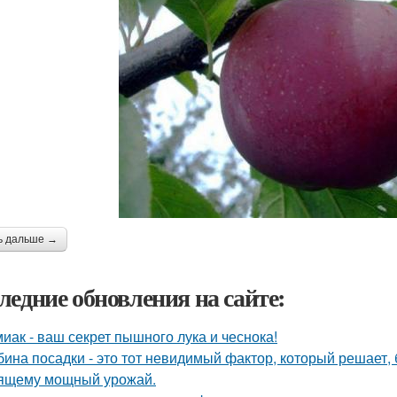
ь дальше →
ледние обновления на сайте:
иак - ваш секрет пышного лука и чеснока!
бина посадки - это тот невидимый фактор, который решает, 
ящему мощный урожай.