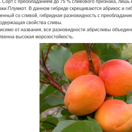
. Сорт с преобладанием до 75 % сливового признака, лишь
аки.Плумкот. В данном гибриде скрещиваются абрикос и ги
енный со сливой, гибридная разновидность с преобладание
одержащая свойства сливы.
исимо от названия, все разновидности абрисливы объединя
твенна высокая морозостойкость.