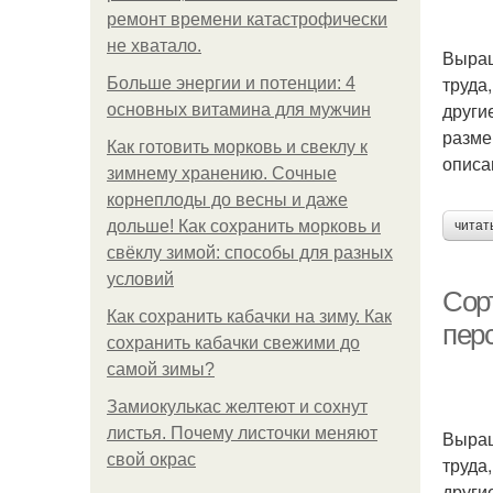
ремонт времени катастрофически
не хватало.
Выращ
труда,
Больше энергии и потенции: 4
други
основных витамина для мужчин
разме
Как готовить морковь и свеклу к
описа
зимнему хранению. Сочные
корнеплоды до весны и даже
дольше! Как сохранить морковь и
читат
свёклу зимой: способы для разных
условий
Сор
Как сохранить кабачки на зиму. Как
пер
сохранить кабачки свежими до
самой зимы?
Замиокулькас желтеют и сохнут
листья. Почему листочки меняют
Выращ
свой окрас
труда,
други