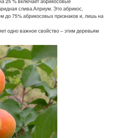
 на 25 % включает абрикосовые
бридная слива.Априум. Это абрикос,
м до 75% абрикосовых признаков и, лишь на
ет одно важное свойство – этим деревьям