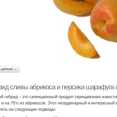
ь дальше →
рид сливы абрикоса и персика шарафуга
й гибрид – это селекционный продукт скрещивания известн
 и на 75% из абрикосов. Этот неординарный и интересный
лить на следующие подвиды: