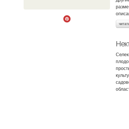
разме
описа
читат
Нек
Селек
плодо
прост
культ
садов
облас