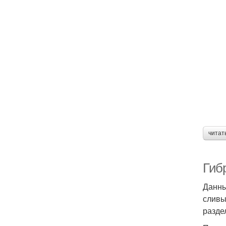
читат
Гиб
Данны
сливы
разде