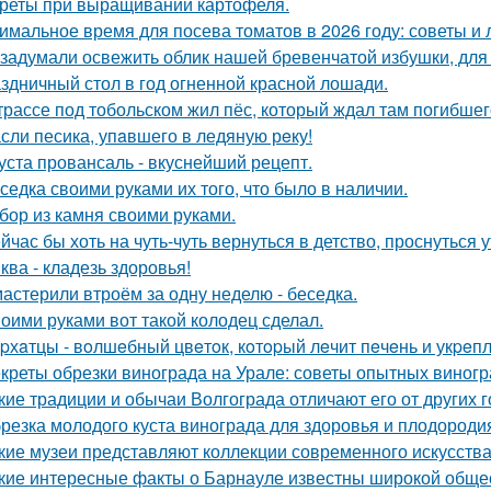
реты при выращивании картофеля.
имальное время для посева томатов в 2026 году: советы и 
задумали освежить облик нашей бревенчатой избушки, для 
здничный стол в год огненной красной лошади.
трассе под тобольском жил пёс, который ждал там погибшего
сли песика, упaвшего в ледяную рeку!
уста провансаль - вкуснейший рецепт.
седка своими руками их того, что было в наличии.
бор из камня своими руками.
йчас бы хоть на чуть-чуть вернуться в детство, проснуться 
ква - кладезь здоровья!
астерили втроём за одну неделю - беседка.
оими руками вот такой колодец сделал.
pхaтцы - вoлшeбный цвeтoк, кoтopый лeчит пeчeнь и укpeпл
креты обрезки винограда на Урале: советы опытных виног
кие традиции и обычаи Волгограда отличают его от других 
резка молодого куста винограда для здоровья и плодороди
кие музеи представляют коллекции современного искусств
кие интересные факты о Барнауле известны широкой обще