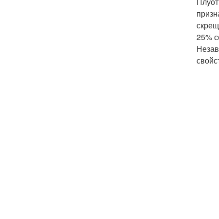
Плуот
призн
скрещ
25% с
Незав
свойс