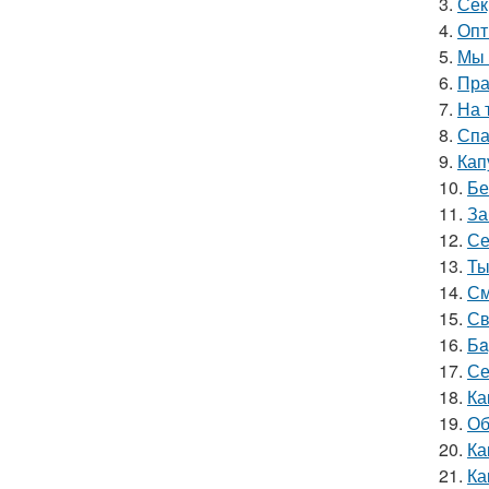
3.
Сек
4.
Опт
5.
Мы 
6.
Пра
7.
На 
8.
Спа
9.
Кап
10.
Бе
11.
За
12.
Се
13.
Ты
14.
См
15.
Св
16.
Бa
17.
Се
18.
Ка
19.
Об
20.
Ка
21.
Ка