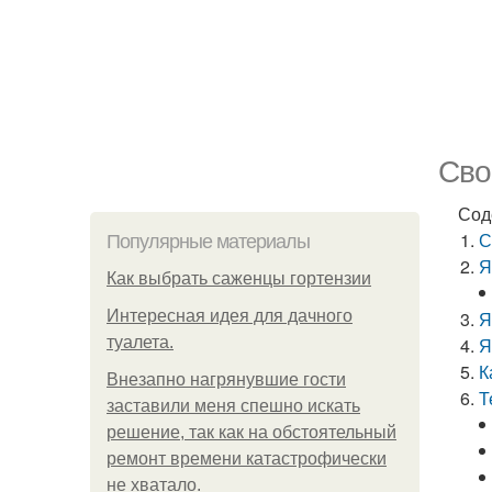
Сво
Сод
С
Популярные материалы
Я
Как выбрать саженцы гортензии
Интересная идея для дачного
Я
туалета.
Я
К
Внезапно нагрянувшие гости
Т
заставили меня спешно искать
решение, так как на обстоятельный
ремонт времени катастрофически
не хватало.