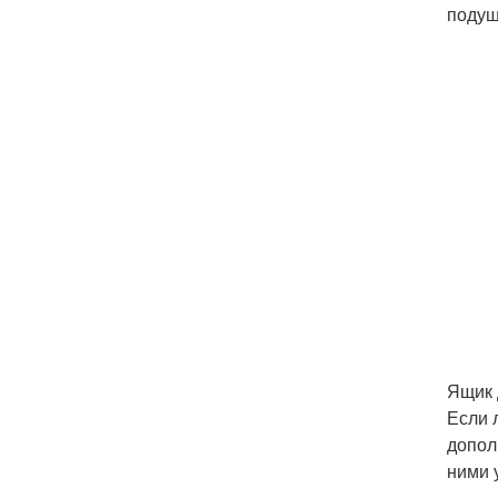
подуш
Ящик 
Если 
допол
ними 