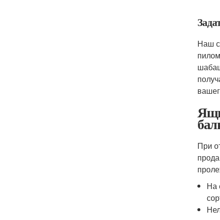
Зада
Наш с
пилом
шабаш
получ
вашег
Ящи
бал
При о
прода
проле
На 
сор
Нел