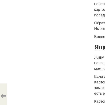
полез
карто
попад
Обрат
Именн
Более
Ящи
Живу 
цена 
можно
Если 
Карто
зимах
⇦
есть 
Карто