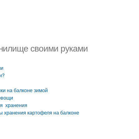
анилище своими руками
ми
и?
ки на балконе зимой
 овощи
ия хранения
 хранения картофеля на балконе