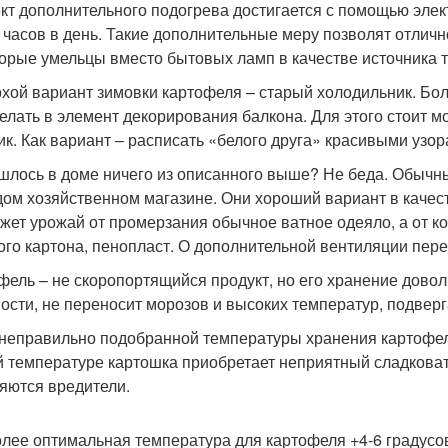
т дополнительного подогрева достигается с помощью элект
5 часов в день. Такие дополнительные меру позволят отлич
орые умельцы вместо бытовых ламп в качестве источника 
хой вариант зимовки картофеля – старый холодильник. Бо
елать в элемент декорирования балкона. Для этого стоит 
ик. Как вариант – расписать «белого друга» красивыми узор
шлось в доме ничего из описанного выше? Не беда. Обычн
дом хозяйственном магазине. Они хороший вариант в качес
жет урожай от промерзания обычное ватное одеяло, а от ко
ого картона, пенопласт. О дополнительной вентиляции пере
фель – не скоропортящийся продукт, но его хранение довол
ости, не переносит морозов и высоких температур, подверг
 неправильно подобранной температуры хранения картофел
й температуре картошка приобретает неприятный сладковат
яются вредители.
лее оптимальная температура для картофеля +4-6 градусов