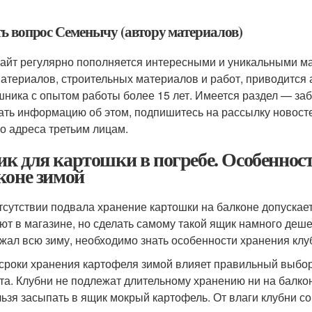
ть вопрос Семенычу (автору материалов)
айт регулярно пополняется интересными и уникальными ма
атериалов, строительных материалов и работ, приводится 
ника с опытом работы более 15 лет. Имеется раздел — за
ать информацию об этом, подпишитесь на рассылку новосте
о адреса третьим лицам.
к для картошки в погребе. Особеннос
коне зимой
тсутствии подвала хранение картошки на балконе допускае
ют в магазине, но сделать самому такой ящик намного деш
жал всю зиму, необходимо знать особенности хранения клу
сроки хранения картофеля зимой влияет правильный выбор
та. Клубни не подлежат длительному хранению ни на балкон
ьзя засыпать в ящик мокрый картофель. От влаги клубни со