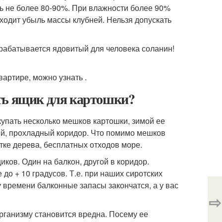
ь не более 80-90%. При влажности более 90%
ходит убыль массы клубней. Нельзя допускать
рабатывается ядовитый для человека соланин!
вартире, можно узнать .
ть ящик для картошки?
акупать несколько мешков картошки, зимой ее
щий, прохладный коридор. Что помимо мешков
ке дерева, бесплатных отходов море.
ков. Один на балкон, другой в коридор.
до + 10 градусов. Т.е. при наших сиротских
му времени балконные запасы закончатся, а у вас
⇨
организму становится вредна. Посему ее