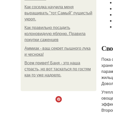
Как соседка научила меня
выращивать "тот Самый" пушистый
укроп.
Как правильно посадить
колоновидную яблоню. Правила
покупки саженцев
Сво
Аммиак - ваш секрет пышного лука
и чеснока!
Пока 
Всем привет! Баня - это наша
хране
страсть, но вот таскаться по гостям
парам
как-то уже надоело.
жильц
Довол
Утепл
овоще
эффек
Второ