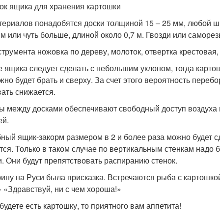
ок ящика для хранения картошки
териалов понадобятся доски толщиной 15 – 25 мм, любой ш
м или чуть больше, длиной около 0,7 м. Гвозди или саморез
струмента ножовка по дереву, молоток, отвертка крестовая, 
 ящика следует сделать с небольшим уклоном, тогда картош
жно будет брать и сверху. За счет этого вероятность пере
вать снижается.
ы между досками обеспечивают свободный доступ воздуха 
ей.
ный ящик-закорм размером в 2 и более раза можно будет сде
тся. Только в таком случае по вертикальным стенкам надо 
и. Они будут препятствовать распиранию стенок.
рину на Руси была присказка. Встречаются рыба с картошкой
» «Здравствуй, ни с чем хороша!»
 будете есть картошку, то приятного вам аппетита!