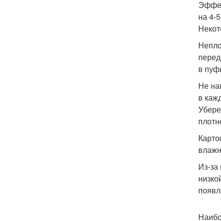
Эффек
на 4-
Некот
Непло
перед
в пуф
Не на
в каж
Убере
плотн
Карто
влажн
Из-за
низко
появл
Наибо