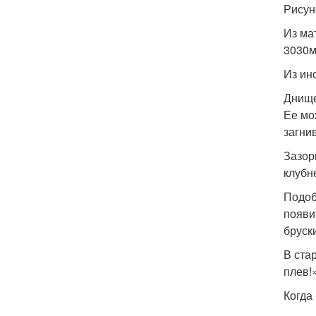
Рисун
Из ма
3030м
Из ин
Днище
Ее мо
загни
Зазор
клубн
Подоб
появи
бруск
В ста
плев!
Когда