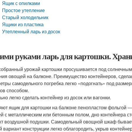
Ящик с опилками
Простое утепление
Старый холодильник
Ящики из пластика
Утепленный ларь из досок
ими руками ларь для картошки. Хран
собранный урожай картошки просушивается под солнечными
ния овощей на балконе. Преимущество контейнеров, сдела
етры самодельного погребка легко «подогнать» под разме
ов способом.
ьно легко сделать контейнер из досок или вагонки.
яют ящик для картошки на балконе пенопластом фольгой —
й с металлическим или бетонным полом, дно контейнера ст
т воздушной подушки. Самодельный овощной шкаф бывает 
й вариант конструкции легко облагородить, укрыв контейн