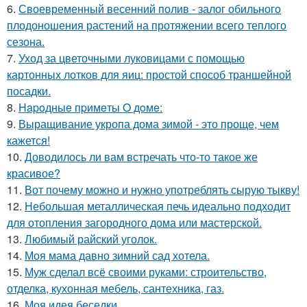
6.
Своевременный весенний полив - залог обильного
плодоношения растений на протяжении всего теплого
сезона.
7.
Уход за цветочными луковицами с помощью
картонных лотков для яиц: простой способ траншейной
посадки.
8.
Нapoдныe пpимeты O дoмe:
9.
Выращивание укропа дома зимой - это проще, чем
кажется!
10.
Доводилось ли вам встречать что-то такое же
красивое?
11.
Вот почему можно и нужно употреблять сырую тыкву!
12.
Небольшая металлическая печь идеально подходит
для отопления загородного дома или мастерской.
13.
Любимый райский уголок.
14.
Моя мама давно зимний сад хотела.
15.
Муж сделал всё своими руками: строительство,
отделка, кухонная мебель, сантехника, газ.
16.
Моя идея беседки.