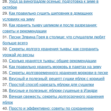
28.
Уход за виноградом осенью: подготовка к зиме в
октябре
29.
Как правильно сушить шиповник в домашних
условиях на зиму
30.
Как хранить тыкву целиком и после разрезания:
советы и рекомендации
31.
Песни Элвина Грея в столице: что слушатели любят
больше всего
32.
Секреты долгого хранения тыквы: как сохранить
урожай до весны
33.
Сколько хранятся тыквы: общие рекомендации
34.
Как правильно хранить морковь в пакетах на зиму
35.
Секреты долговременного хранения моркови в песке
36.
Вкусный и полезный: рецепт сушки яблок с корицей
37.
Простой способ нарезать яблоки для сушилки
38.
Вкусные и полезные: яблоки сушеные в Изидри
39.
Вечная свежесть: секреты долгосрочного хранения
яблок
40.
Просто и эффективно: советы по сохранению