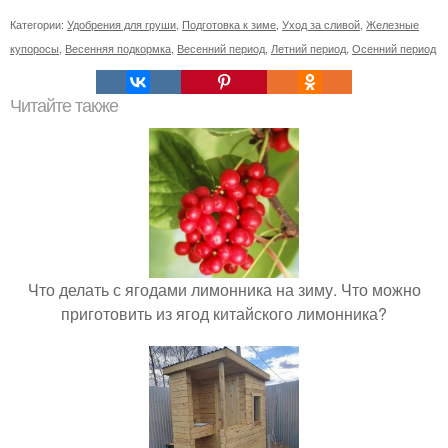
Категории:
Удобрения для груши
,
Подготовка к зиме
,
Уход за сливой
,
Железные
купоросы
,
Весенняя подкормка
,
Весенний период
,
Летний период
,
Осенний период
Читайте также
Что делать с ягодами лимонника на зиму. Что можно
приготовить из ягод китайского лимонника?