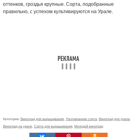
оттенков, гроздья крупные. Сорта, подобранные
правильно, с успехом культивируются на Урале.
Категории:
Виноград для выращивания
,
Ультраранние сорта
,
Виноград для урала
,
Виноград на урале
,
Сорта для выращивания
,
Молодой виноград