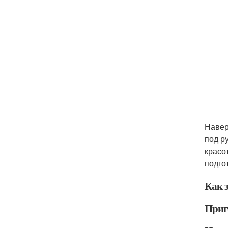
Навер
под р
красо
подго
Как 
Приг