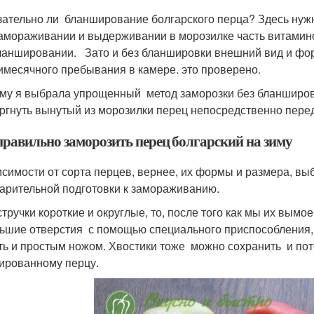
зательно ли бланширование болгарского перца? Здесь нужно
амораживании и выдерживании в морозилке часть витамино
ланшировании. Зато и без бланшировки внешний вид и фор
имесячного пребывания в камере. это проверено.
му я выбрала упрощенный метод заморозки без бланширова
ргнуть вынутый из морозилки перец непосредственно пер
правильно заморозить перец болгарский на зиму
исимости от сорта перцев, вернее, их формы и размера, в
арительной подготовки к замораживанию.
стручки короткие и округлые, то, после того как мы их вым
ьшие отверстия с помощью специального приспособления, 
ть и простым ножом. Хвостики тоже можно сохранить и пото
рованному перцу.