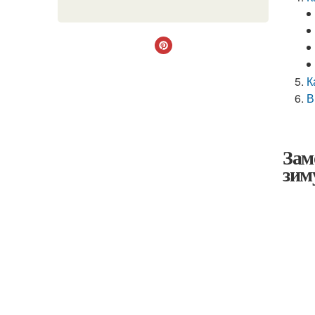
К
В
Зам
зим