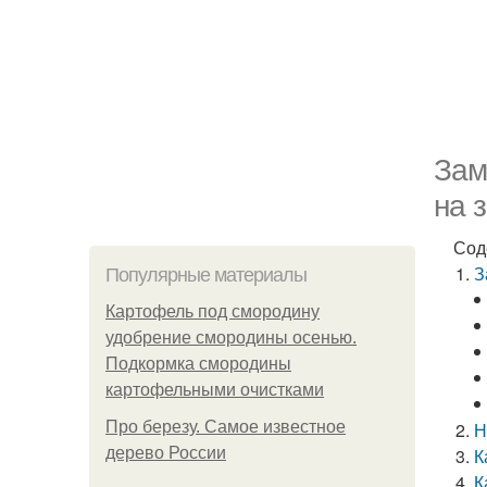
Зам
на 
Сод
З
Популярные материалы
Картофель под смородину
удобрение смородины осенью.
Подкормка смородины
картофельными очистками
Про березу. Самое известное
Н
дерево России
К
К