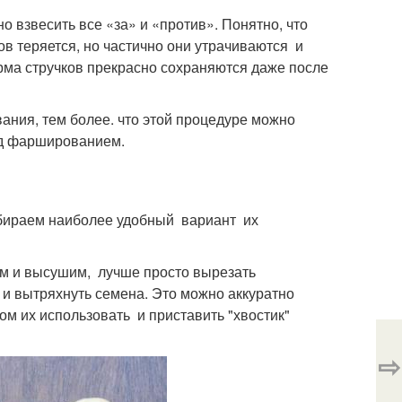
 взвесить все «за» и «против». Понятно, что
в теряется, но частично они утрачиваются и
ма стручков прекрасно сохраняются даже после
ния, тем более. что этой процедуре можно
ед фаршированием.
ыбираем наиболее удобный вариант их
оем и высушим, лучше просто вырезать
и вытряхнуть семена. Это можно аккуратно
м их использовать и приставить "хвостик"
⇨