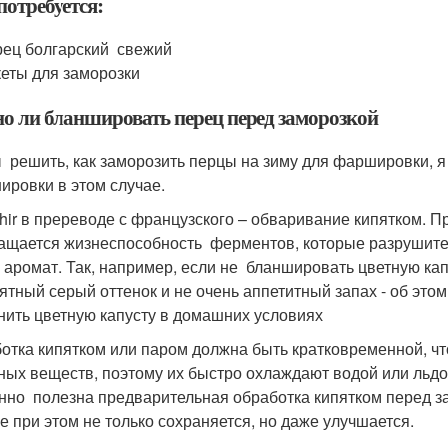
потребуется:
ец болгарский свежий
еты для заморозки
о ли бланшировать перец перед заморозкой
 решить, как заморозить перцы на зиму для фаршировки, я
ировки в этом случае.
chir в пререводе с французского – обваривание кипятком.
ащается жизнеспособность ферментов, которые разрушител
и аромат. Так, например, если не бланшировать цветную ка
ятный серый оттенок и не очень аппетитный запах - об этом
нить цветную капусту в домашних условиях
отка кипятком или паром должна быть кратковременной, чт
ных веществ, поэтому их быстро охлаждают водой или льд
нно полезна предварительная обработка кипятком перед з
ее при этом не только сохраняется, но даже улучшается.