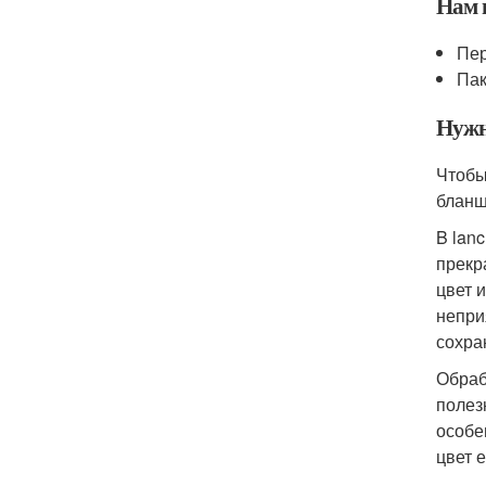
Нам 
Пер
Пак
Нужн
Чтобы
бланш
B lan
прекр
цвет 
непри
сохра
Обраб
полез
особе
цвет 