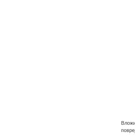
Вложи
повре