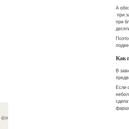
А обя
при з
при б
десят
Поэто
подве
Как 
В зав
предв
Если 
небол
сдела
фарши
⇦