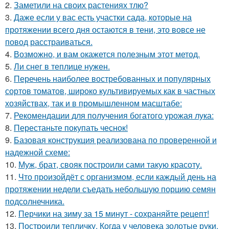
2.
Заметили на своих растениях тлю?
3.
Даже если у вас есть участки сада, которые на
протяжении всего дня остаются в тени, это вовсе не
повод расстраиваться.
4.
Возможно, и вам окажется полезным этот метод.
5.
Ли снег в теплице нужен.
6.
Перечень наиболее востребованных и популярных
сортов томатов, широко культивируемых как в частных
хозяйствах, так и в промышленном масштабе:
7.
Рекомендации для получения богатого урожая лука:
8.
Перестаньте покупать чеснок!
9.
Базовая конструкция реализована по проверенной и
надежной схеме:
10.
Муж, брат, свояк построили сами такую красоту.
11.
Что произойдёт с организмом, если каждый день на
протяжении недели съедать небольшую порцию семян
подсолнечника.
12.
Перчики на зиму за 15 минут - сохраняйте рецепт!
13.
Построили тепличку. Когда у человека золотые руки.