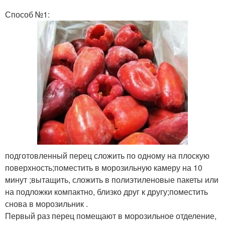
Способ №1:
Перец для заготовки
Фаршированные перцы
Правильная заморозка
Перцы без начинки
Баклажаны для
Зеленый перец
подготовленный перец сложить по одному на плоскую
заморозки
поверхность;поместить в морозильную камеру на 10
минут ;вытащить, сложить в полиэтиленовые пакеты или
на подложки компактно, близко друг к другу;поместить
снова в морозильник .
Перец в кастрюле
Перец в духовке
Первый раз перец помещают в морозильное отделение,