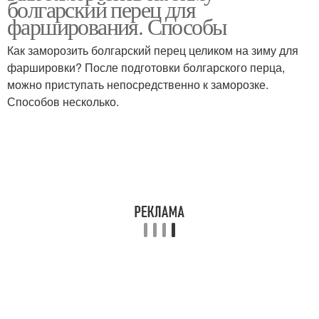
болгарский перец для
фарширования. Способы
Как заморозить болгарский перец целиком на зиму для
фаршировки? После подготовки болгарского перца,
Перец с фото
Сладкий перец
можно приступать непосредственно к заморозке.
Способов несколько.
Перец без
Консервированные
стерилизации
перцы
Перцы перед
Перцы на зиму
замораживанием
Свежий перец
Перец для заморозки