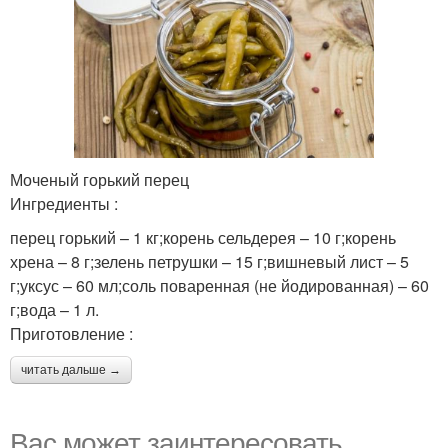
Моченый горький перец
Ингредиенты :
перец горький – 1 кг;корень сельдерея – 10 г;корень
хрена – 8 г;зелень петрушки – 15 г;вишневый лист – 5
г;уксус – 60 мл;соль поваренная (не йодированная) – 60
г;вода – 1 л.
Приготовление :
читать дальше →
Вас может заинтересовать