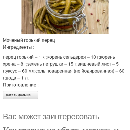
Моченый горький перец
Ингредиенты :
перец горький – 1 кг;корень сельдерея – 10 г;корень
хрена – 8 г;зелень петрушки – 15 г;вишневый лист – 5
г;уксус – 60 мл;соль поваренная (не йодированная) – 60
г;вода – 1 л.
Приготовление :
читать дальше →
Вас может заинтересовать
Как правильно убрать морковь и