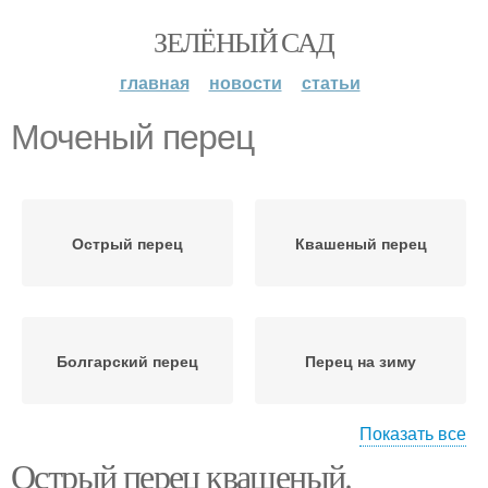
ЗЕЛЁНЫЙ САД
главная
новости
статьи
Моченый перец
Острый перец
Квашеный перец
Болгарский перец
Перец на зиму
Показать все
Острый перец квашеный.
Декоративный перец
Комнатный перец