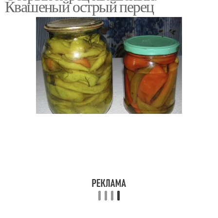
Квашеный острый перец
Однолетний перец
Кустарниковый перец
Ягодоносный перец
Китайский перец
Соленый перец
Моченый горький
Перец с фото