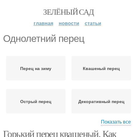
ЗЕЛЁНЫЙ САД
главная
новости
статьи
Однолетний перец
Перец на зиму
Квашеный перец
Острый перец
Декоративный перец
Показать все
Горький перец квашеный. Как
Комнатный перец
Кустарниковый перец