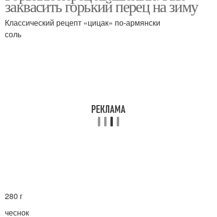
заквасить горький перец на зиму
Классический рецепт «цицак» по-армянски
соль
Ягодоносный перец
Китайский перец
Моченый перец
Соленый перец
280 г
чеснок