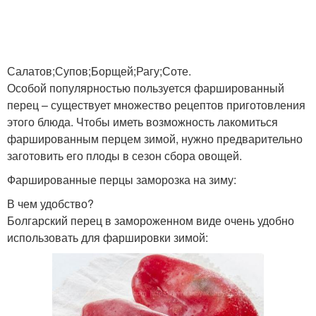
Перцы перед
Перец в мультиварке
замораживанием
Салатов;Супов;Борщей;Рагу;Соте.
Особой популярностью пользуется фаршированный
перец – существует множество рецептов приготовления
этого блюда. Чтобы иметь возможность лакомиться
Свежий перец
фаршированным перцем зимой, нужно предварительно
заготовить его плоды в сезон сбора овощей.
Фаршированные перцы заморозка на зиму:
В чем удобство?
Болгарский перец в замороженном виде очень удобно
использовать для фаршировки зимой: