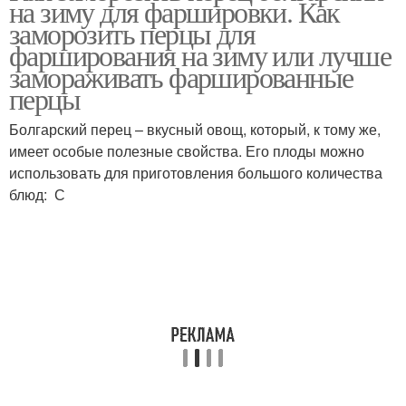
на зиму для фаршировки. Как
заморозить перцы для
фарширования на зиму или лучше
замораживать фаршированные
перцы
Перец в целом виде
Перец для заготовки
Болгарский перец – вкусный овощ, который, к тому же,
имеет особые полезные свойства. Его плоды можно
использовать для приготовления большого количества
Перец без
Перцы на зиму
блюд: С
стерилизации
Перец для
Консервированные
фарширования
перцы
Перец в кастрюле
Перец в духовке