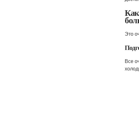
Как
бол
Это о
Подг
Все о
холод