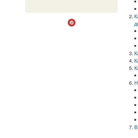
К
д
К
К
К
Н
В