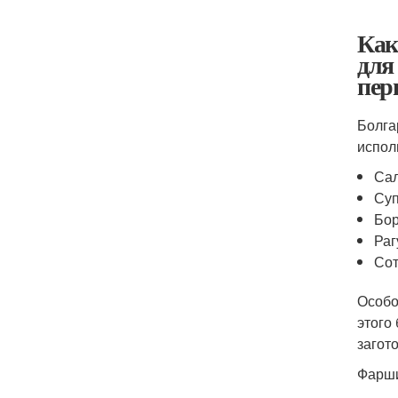
Как
для
пер
Болга
испол
Сал
Суп
Бо
Раг
Сот
Особо
этого
загот
Фарши