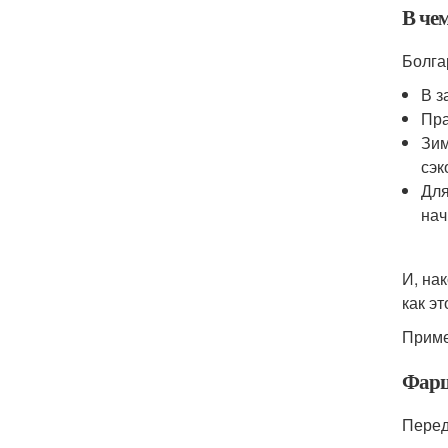
В че
Болга
В з
Пра
Зим
сэк
Для
нач
И, на
как э
Приме
Фарш
Перед