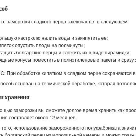
соб
сс заморозки сладкого перца заключается в следующем:
ольшую кастрюлю налить воды и закипятить ее;
ипяток опустить плоды на полминуты;
ащить болгарские перцы и сложить их в виде пирамидки;
щные конусы поместить в полиэтиленовые пакеты и сразу 
: При обработке кипятком в сладком перце сохраняются 
способ основан на термической обработке, которая позволя
и хранения
ощью заморозки вы сможете долгое время хранить как прос
ния составляет около 12 месяцев.
 того, использование замороженного полуфабриката значи
ть болгарский перец из морозильной камеры и можно сразу 