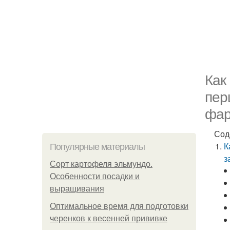
Как
пер
фар
Сод
К
Популярные материалы
з
Сорт картофеля эльмундо.
Особенности посадки и
выращивания
Оптимальное время для подготовки
черенков к весенней прививке