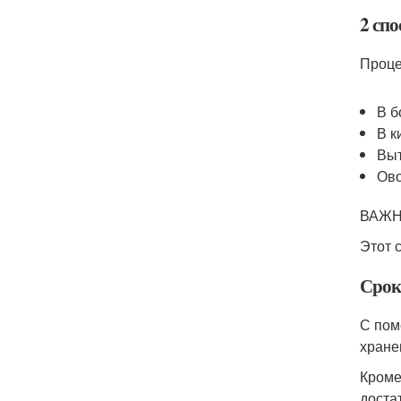
2 спо
Проце
В б
В к
Выт
Ово
ВАЖНО
Этот 
Срок
С пом
хране
Кроме
доста