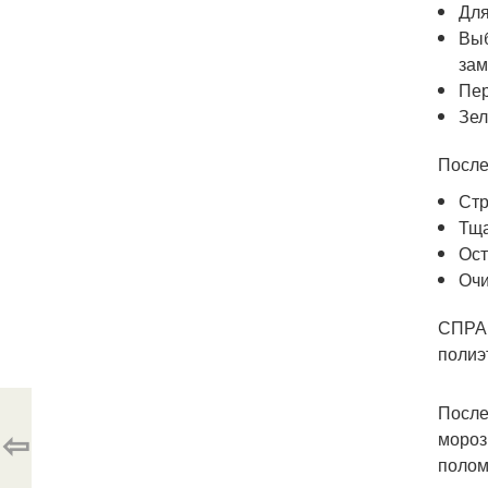
Для
Выб
зам
Пер
Зел
После
Стр
Тща
Ост
Очи
СПРАВ
полиэ
После
⇦
мороз
полом