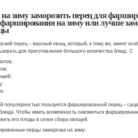
 на зиму заморозить перец для фаршир
 фарширования на зиму или лучше з
цы
рский перец – вкусный овощ, который, к тому же, имеет ос
ьзовать для приготовления большого количества блюд: С
атов;
ов;
рщей;
у;
е.
й популярностью пользуется фаршированный перец – суще
 блюда. Чтобы иметь возможность лакомиться фарширован
овить его плоды в сезон сбора овощей.
рованные перцы заморозка на зиму: