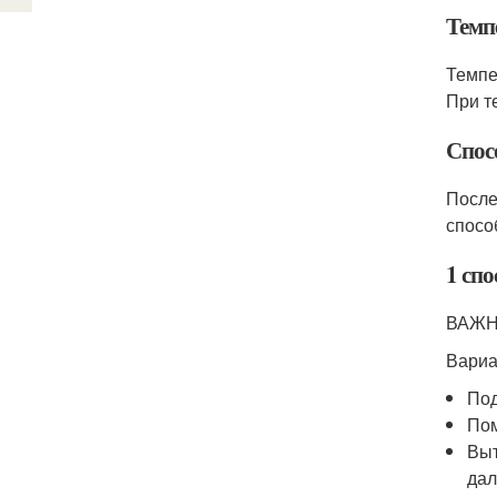
Темп
Темпе
При т
Спос
После
спосо
1 спо
ВАЖНО
Вариа
Под
Пом
Выт
дал