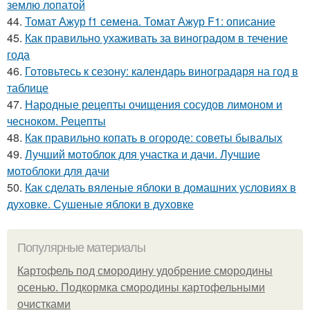
землю лопатой
44.
Томат Ажур f1 семена. Томат Ажур F1: описание
45.
Как правильно ухаживать за виноградом в течение
года
46.
Готовьтесь к сезону: календарь виноградаря на год в
таблице
47.
Народные рецепты очищения сосудов лимоном и
чесноком. Рецепты
48.
Как правильно копать в огороде: советы бывалых
49.
Лучший мотоблок для участка и дачи. Лучшие
мотоблоки для дачи
50.
Как сделать вяленые яблоки в домашних условиях в
духовке. Сушеные яблоки в духовке
Популярные материалы
Картофель под смородину удобрение смородины
осенью. Подкормка смородины картофельными
очистками