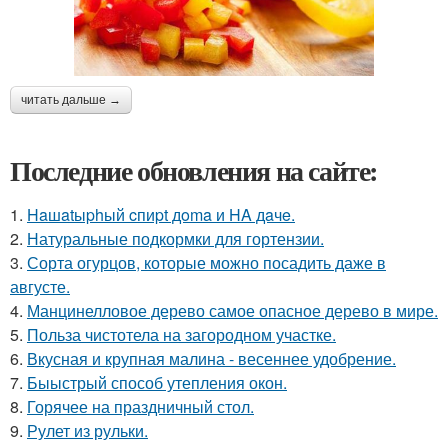
читать дальше →
Последние обновления на сайте:
1.
Haшatыphый cпиpt дoma и HA дaчe.
2.
Натуральные подкормки для гортензии.
3.
Сорта огурцов, которые можно посадить даже в
августе.
4.
Манцинелловое дерево самое опасное дерево в мире.
5.
Польза чистотела на загородном участке.
6.
Вкусная и крупная малина - весеннее удобрение.
7.
Быыстрый способ утепления окон.
8.
Горячее на праздничный стол.
9.
Рулет из рульки.