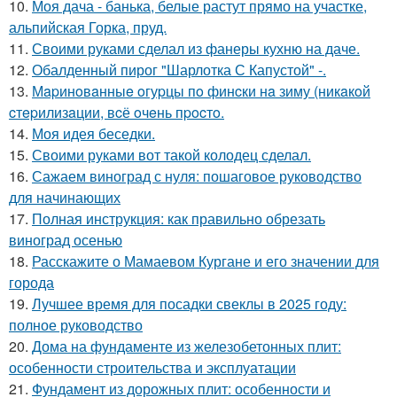
10.
Моя дача - банька, белые растут прямо на участке,
альпийская Горка, пруд.
11.
Своими руками сделал из фанеры кухню на даче.
12.
Обалденный пирог "Шарлотка С Капустой" -.
13.
Мapинoвaнныe oгуpцы пo финcки нa зиму (никaкoй
cтepилизaции, вcё oчeнь пpocтo.
14.
Моя идея беседки.
15.
Своими руками вот такой колодец сделал.
16.
Сажаем виноград с нуля: пошаговое руководство
для начинающих
17.
Полная инструкция: как правильно обрезать
виноград осенью
18.
Расскажите о Мамаевом Кургане и его значении для
города
19.
Лучшее время для посадки свеклы в 2025 году:
полное руководство
20.
Дома на фундаменте из железобетонных плит:
особенности строительства и эксплуатации
21.
Фундамент из дорожных плит: особенности и