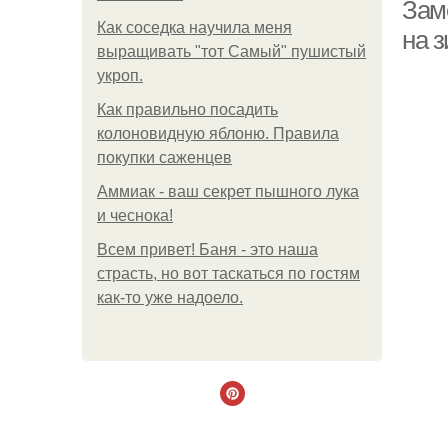
Зам
Как соседка научила меня
на 
выращивать "тот Самый" пушистый
укроп.
Как правильно посадить
колоновидную яблоню. Правила
покупки саженцев
Аммиак - ваш секрет пышного лука
и чеснока!
Всем привет! Баня - это наша
страсть, но вот таскаться по гостям
как-то уже надоело.