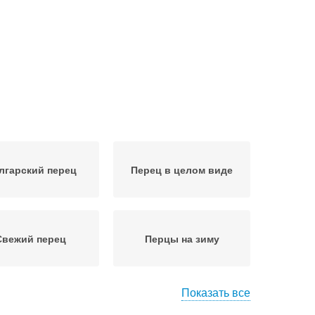
лгарский перец
Перец в целом виде
Свежий перец
Перцы на зиму
Показать все
сервированные
Правильная заморозка