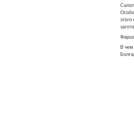
Салат
Особо
этого
загот
Фарши
В чем
Болга