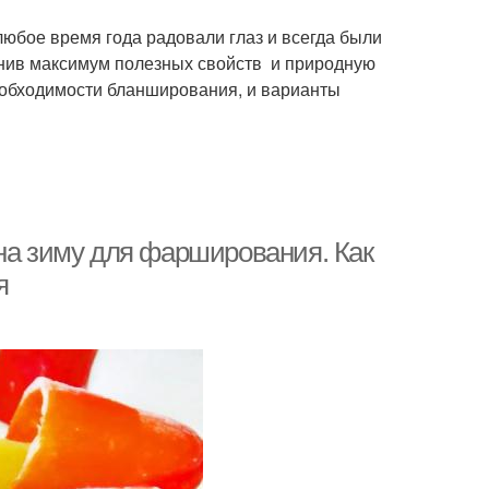
любое время года радовали глаз и всегда были
анив максимум полезных свойств и природную
еобходимости бланширования, и варианты
 на зиму для фарширования. Как
я