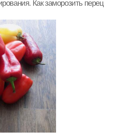
перцы
ирования. Как заморозить перец
ированный перец