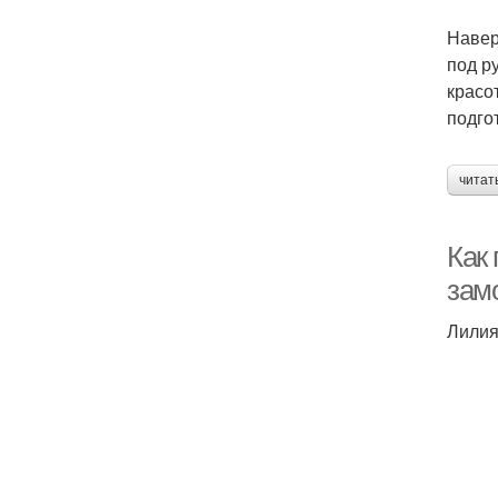
Навер
под р
красо
подго
читат
Как
зам
Лили