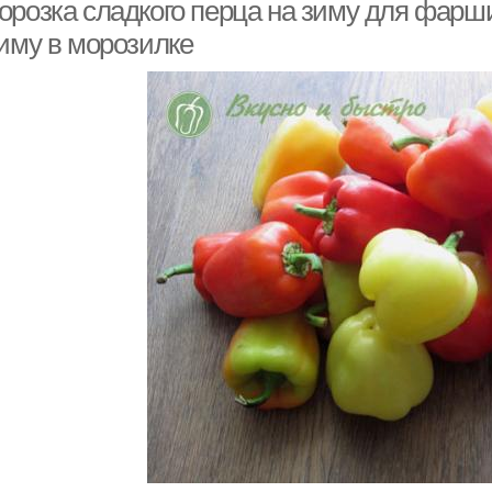
стерилизации
фарширования
орозка сладкого перца на зиму для фарш
зиму в морозилке
Сладкий перец
Перцы без начинки
Фарш