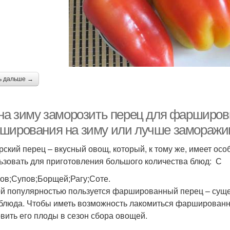
ь дальше →
 на зиму заморозить перец для фарширов
ширования на зиму или лучше замораж
рский перец – вкусный овощ, который, к тому же, имеет ос
ьзовать для приготовления большого количества блюд: С
ов;Супов;Борщей;Рагу;Соте.
й популярностью пользуется фаршированный перец – суще
 блюда. Чтобы иметь возможность лакомиться фарширован
овить его плоды в сезон сбора овощей.