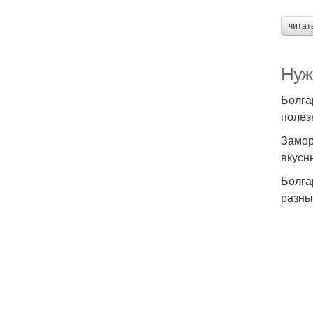
читат
Нуж
Болга
полез
Замор
вкусн
Болга
разны