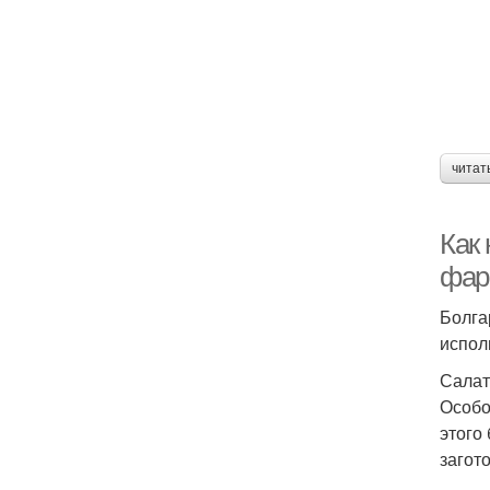
читат
Как
фар
Болга
испол
Салат
Особо
этого
загот