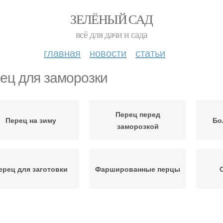
ЗЕЛЁНЫЙ САД
всё для дачи и сада
главная
новости
статьи
ец для заморозки
Перец перед
Перец на зиму
Бо
заморозкой
ерец для заготовки
Фаршированные перцы
Перец без
Перец для
Кон