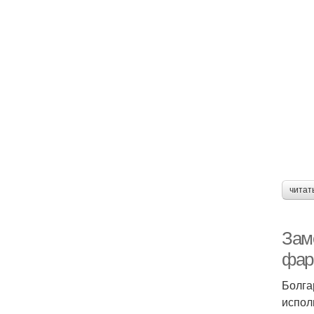
читат
Зам
фар
Болга
испол