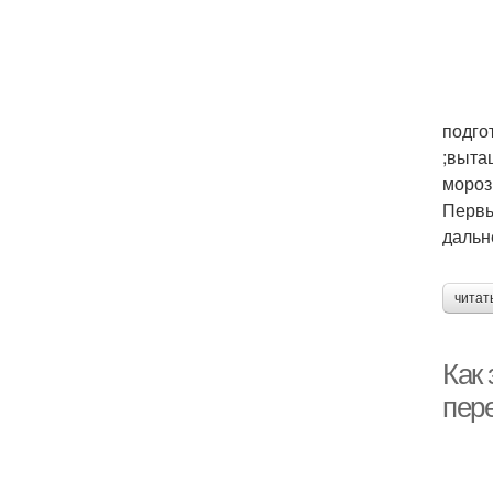
подго
;выта
мороз
Первы
дальн
читат
Как
пер