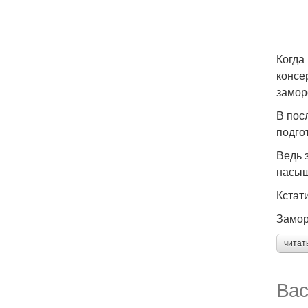
Когда
консе
замор
В пос
подго
Ведь 
насыщ
Кстат
Замор
читат
Вас