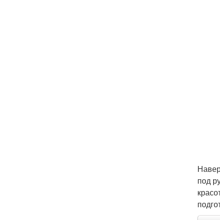
Навер
под р
красо
подго