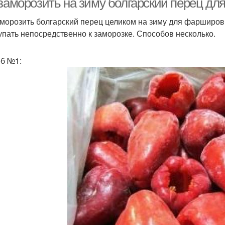
 заморозить на зиму болгарский перец д
аморозить болгарский перец целиком на зиму для фарширов
упать непосредственно к заморозке. Способов несколько.
б №1: