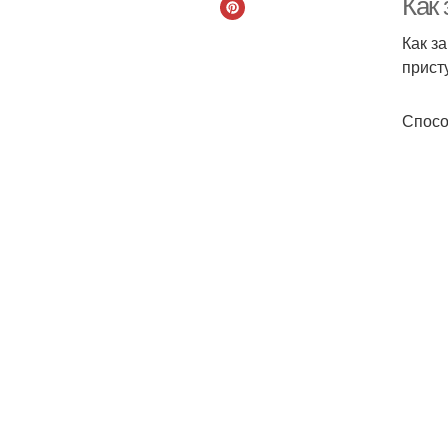
Как
Как з
прист
Спосо