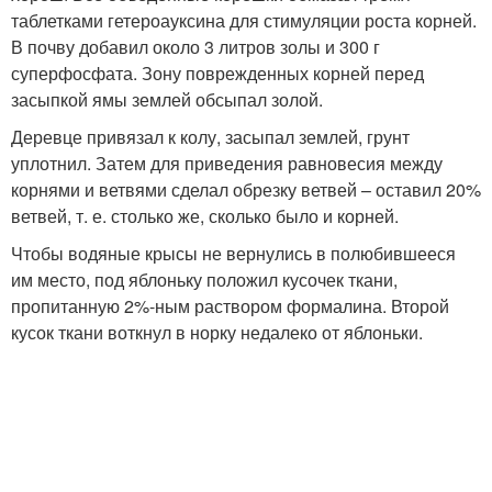
таблетками гетероауксина для стимуляции роста корней.
В почву добавил около 3 литров золы и 300 г
суперфосфата. Зону поврежденных корней перед
засыпкой ямы землей обсыпал золой.
Деревце привязал к колу, засыпал землей, грунт
уплотнил. Затем для приведения равновесия между
корнями и ветвями сделал обрезку ветвей – оставил 20%
ветвей, т. е. столько же, сколько было и корней.
Чтобы водяные крысы не вернулись в полюбившееся
им место, под яблоньку положил кусочек ткани,
пропитанную 2%-ным раствором формалина. Второй
кусок ткани воткнул в норку недалеко от яблоньки.