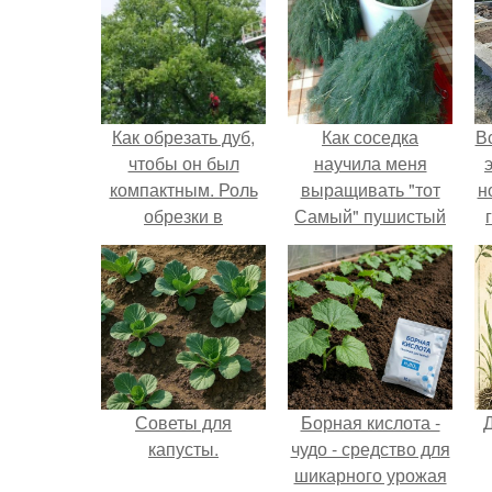
Как обрезать дуб,
Как соседка
В
чтобы он был
научила меня
компактным. Роль
выращивать "тот
н
обрезки в
Самый" пушистый
формировании
укроп.
кроны
Советы для
Борная кислота -
капусты.
чудо - средство для
шикарного урожая