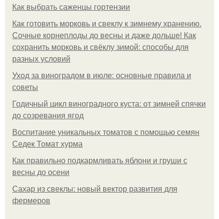
Как выбрать саженцы гортензии
Как готовить морковь и свеклу к зимнему хранению.
Сочные корнеплоды до весны и даже дольше! Как
сохранить морковь и свёклу зимой: способы для
разных условий
Уход за виноградом в июле: основные правила и
советы
Годичный цикл виноградного куста: от зимней спячки
до созревания ягод
Воспитание уникальных томатов с помощью семян
Седек Томат хурма
Как правильно подкармливать яблони и груши с
весны до осени
Сахар из свеклы: новый вектор развития для
фермеров