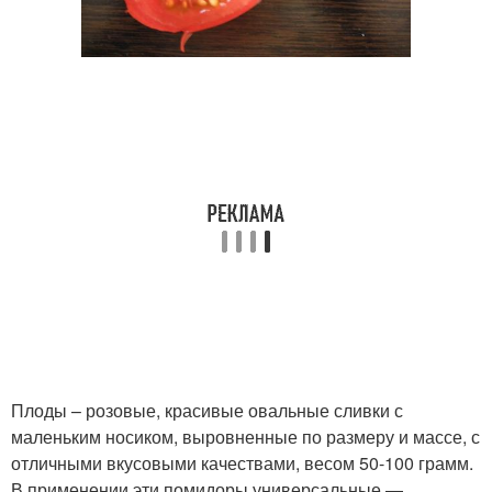
Плоды – розовые, красивые овальные сливки с
маленьким носиком, выровнен­ные по размеру и массе, с
отличными вкусо­выми качества­ми, весом 50-100 грамм.
В применении эти помидоры универсальные —