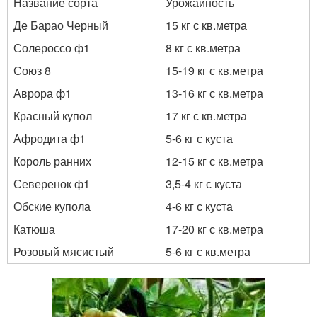
Название сорта
Урожайность
Де Барао Черный
15 кг с кв.метра
Солероссо ф1
8 кг с кв.метра
Союз 8
15-19 кг с кв.метра
Аврора ф1
13-16 кг с кв.метра
Красный купол
17 кг с кв.метра
Афродита ф1
5-6 кг с куста
Король ранних
12-15 кг с кв.метра
Северенок ф1
3,5-4 кг с куста
Обские купола
4-6 кг с куста
Катюша
17-20 кг с кв.метра
Розовый мясистый
5-6 кг с кв.метра