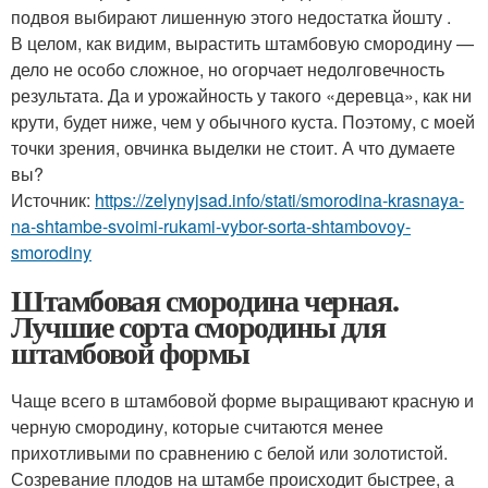
подвоя выбирают лишенную этого недостатка йошту .
В целом, как видим, вырастить штамбовую смородину —
дело не особо сложное, но огорчает недолговечность
результата. Да и урожайность у такого «деревца», как ни
крути, будет ниже, чем у обычного куста. Поэтому, с моей
точки зрения, овчинка выделки не стоит. А что думаете
вы?
Источник:
https://zelynyjsad.info/stati/smorodina-krasnaya-
na-shtambe-svoimi-rukami-vybor-sorta-shtambovoy-
smorodiny
Штамбовая смородина черная.
Лучшие сорта смородины для
штамбовой формы
Чаще всего в штамбовой форме выращивают красную и
черную смородину, которые считаются менее
прихотливыми по сравнению с белой или золотистой.
Созревание плодов на штамбе происходит быстрее, а