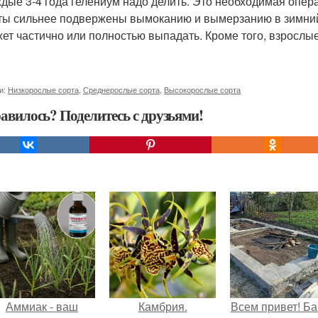
дые 3-4 года гелениум надо делить. Это необходимая опера
ты сильнее подвержены вымоканию и вымерзанию в зимний п
ет частично или полностью выпадать. Кроме того, взрослые
и:
Низкорослые сорта
,
Среднерослые сорта
,
Высокорослые сорта
авилось? Поделитесь с друзьями!
Аммиак - ваш
Камбрия.
Всем привет! Ба