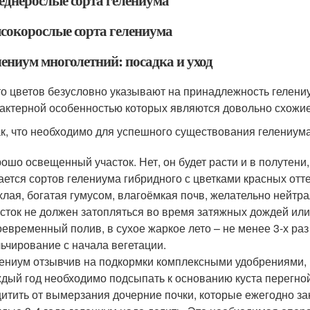
еднерослые сорта гелениума
сокорослые сорта гелениума
лениум многолетний: посадка и уход
о цветов безусловно указывают на принадлежность гелени
актерной особенностью которых являются довольно схожи
к, что необходимо для успешного существования гелениум
ошо освещенный участок. Нет, он будет расти и в полутени,
ается сортов гелениума гибридного с цветками красных отт
лая, богатая гумусом, влагоёмкая почв, желательно нейтра
сток не должен затопляться во время затяжных дождей или
евременный полив, в сухое жаркое лето – не менее 3-х ра
ьчирование с начала вегетации.
ениум отзывчив на подкормки комплексными удобрениями, к
дый год необходимо подсыпать к основанию куста перегной
итить от вымерзания дочерние почки, которые ежегодно за