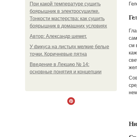
Гел
При какой температуре сушить
боярышник в электросушилке.
Ге
Тонкости мастерства: как сушить
боярышник в домашних условиях
Гла
Автор: Александр шемет.
сам
см 
У фикуса на листьях мелкие белые
каж
точки. Коричневые пятна
све
Введение в Лекцию № 14:
жел
основные понятия и концепции
Сов
сре
нем
Ни