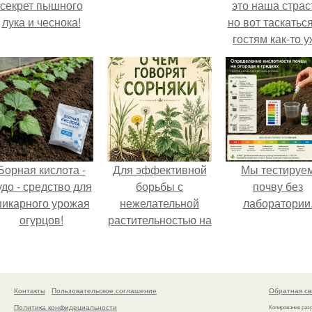
секрет пышного
это наша страс
лука и чеснока!
но вот таскатьс
гостям как-то 
надоело.
Борная кислота -
Для эффективной
Мы тестируе
удо - средство для
борьбы с
почву без
икарного урожая
нежелательной
лаборатории
огурцов!
растительностью на
вашем
приусадебном
участке крайне
важно понимать
Контакты
Пользовательское соглашение
Обратная св
природу этих
Политика конфидециальности
Копирование раз