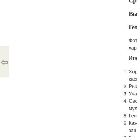
Ср
Вы
Ге
Фот
хар
Ита
⇦
Хор
кас
Рых
Уча
Сво
мул
Гел
Каж
защ