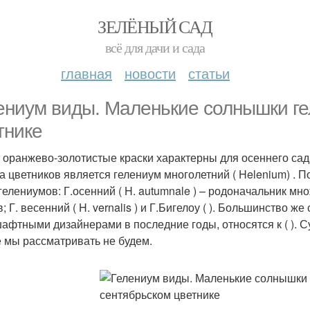
ЗЕЛЁНЫЙ САД
всё для дачи и сада
главная
новости
статьи
ениум виды. Маленькие солнышки ге
тнике
 оранжево-золотистые краски характерны для осеннего сада
а цветников является гелениум многолетний ( Helenium) . 
гелениумов: Г.осенний ( H. autumnale ) – родоначальник 
; Г. весенний ( H. vernalis ) и Г.Бигелоу ( ). Большинство
афтными дизайнерами в последние годы, относятся к ( ). С
е мы рассматривать не будем.