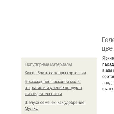
Гел
цве
Яркие
парад
Популярные материалы
виды 
Как выбрать саженцы гортензии
сортов
Восхождение восковой моли:
ландш
открытие и изучение продукта
стать
жизнедеятельности
Шелуха семечек, как удобрение.
Мульча