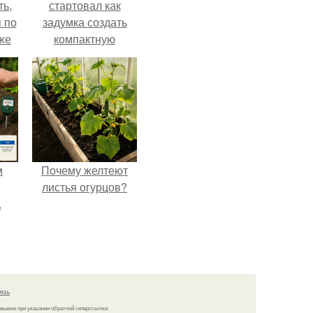
ть,
стартовал как
я по
задумка создать
уже
компактную
беседку для
отдыха.
м
Почему желтеют
листья огурцов?
.
язь
решено при указании обратной гиперссылки.