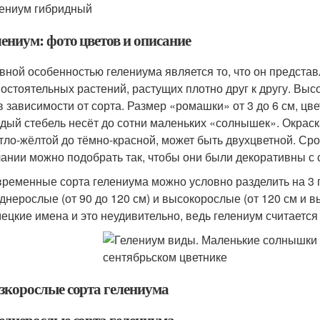
ениум гибридный
лениум: фото цветов и описание
вной особенностью гелениума является то, что он представ
остоятельных растений, растущих плотно друг к другу. Выс
в зависимости от сорта. Размер «ромашки» от 3 до 6 см, ц
дый стебель несёт до сотни маленьких «солнышек». Окраск
тло-жёлтой до тёмно-красной, может быть двухцветной. Срок
ании можно подобрать так, чтобы они были декоративны с 
ременные сорта гелениума можно условно разделить на 3 гр
днерослые (от 90 до 120 см) и высокорослые (от 120 см и 
ецкие имена и это неудивительно, ведь гелениум считаетс
зкорослые сорта гелениума