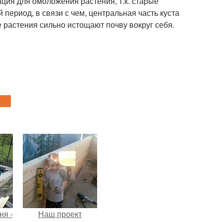
ция для омоложения растения, т.к. старые
ериод, в связи с чем, центральная часть куста
 растения сильно истощают почву вокруг себя.
ня -
Наш проект