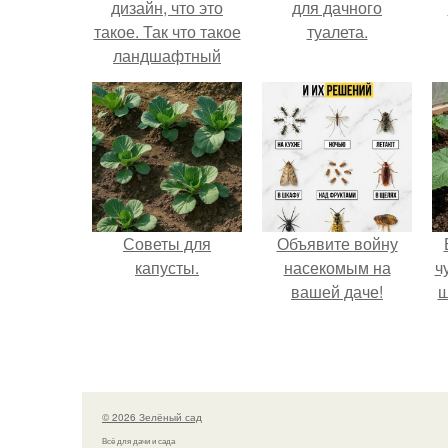
дизайн, что это
для дачного
такое. Так что такое
туалета.
ландшафтный
дизайн на самом
деле, в
сегодняшнем
современном
виде?
Советы для
Объявите войну
капусты.
насекомым на
ч
вашей даче!
ш
© 2026 Зелёный сад
Всё для дачи и сада