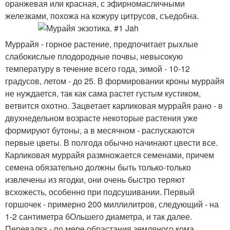
оранжевая или красная, с эфирномасличными
железками, похожа на кожуру цитрусов, съедобна.
Муррайя - горное растение, предпочитает рыхлые
слабокислые плодородные почвы, невысокую
температуру в течение всего года, зимой - 10-12
градусов, летом - до 25. В формировании кроны муррайя
не нуждается, так как сама растет густым кустиком,
ветвится охотно. Зацветает карликовая муррайя рано - в
двухнедельном возрасте некоторые растения уже
формируют бутоны, а в месячном - распускаются
первые цветы. В полгода обычно начинают цвести все.
Карликовая муррайя размножается семенами, причем
семена обязательно должны быть только-только
извлечены из ягодки, они очень быстро теряют
всхожесть, особенно при подсушивании. Первый
горшочек - примерно 200 миллилитров, следующий - на
1-2 сантиметра бОльшего диаметра, и так далее.
Перевалка - по мере обрастания земляного кома