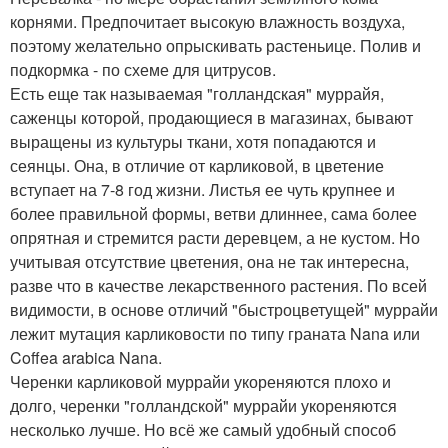
корнями. Предпочитает высокую влажность воздуха,
поэтому желательно опрыскивать растеньице. Полив и
подкормка - по схеме для цитрусов.
Есть еще так называемая "голландская" муррайя,
саженцы которой, продающиеся в магазинах, бывают
выращены из культуры ткани, хотя попадаются и
сеянцы. Она, в отличие от карликовой, в цветение
вступает на 7-8 год жизни. Листья ее чуть крупнее и
более правильной формы, ветви длиннее, сама более
опрятная и стремится расти деревцем, а не кустом. Но
учитывая отсутствие цветения, она не так интересна,
разве что в качестве лекарственного растения. По всей
видимости, в основе отличий "быстроцветущей" муррайи
лежит мутация карликовости по типу граната Nana или
Coffea arabica Nana.
Черенки карликовой муррайи укореняются плохо и
долго, черенки "голландской" муррайи укореняются
несколько лучше. Но всё же самый удобный способ