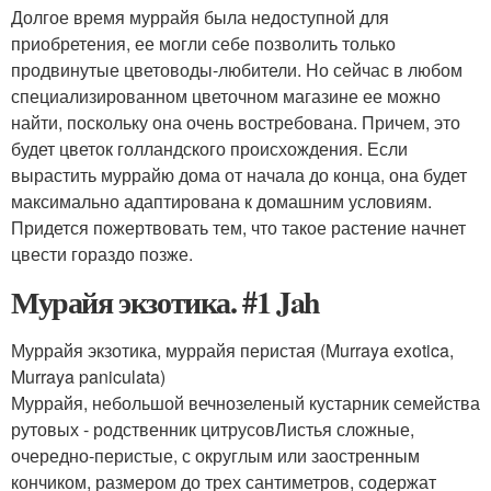
Долгое время муррайя была недоступной для
приобретения, ее могли себе позволить только
продвинутые цветоводы-любители. Но сейчас в любом
специализированном цветочном магазине ее можно
найти, поскольку она очень востребована. Причем, это
будет цветок голландского происхождения. Если
вырастить муррайю дома от начала до конца, она будет
максимально адаптирована к домашним условиям.
Придется пожертвовать тем, что такое растение начнет
цвести гораздо позже.
Мурайя экзотика. #1 Jah
Муррайя экзотика, муррайя перистая (Murraya exotica,
Murraya paniculata)
Муррайя, небольшой вечнозеленый кустарник семейства
рутовых - родственник цитрусовЛистья сложные,
очередно-перистые, с округлым или заостренным
кончиком, размером до трех сантиметров, содержат