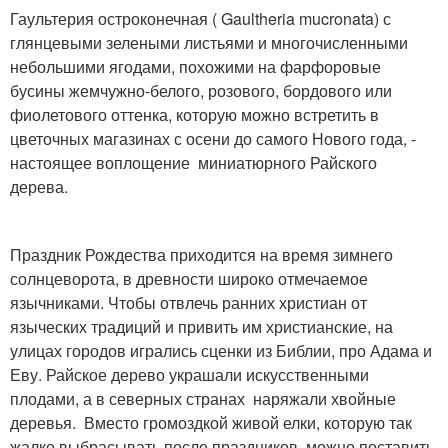
Гаультерия остроконечная ( Gaultheria mucronata) с
глянцевыми зелеными листьями и многочисленными
небольшими ягодами, похожими на фарфоровые
бусины жемчужно-белого, розового, бордового или
фиолетового оттенка, которую можно встретить в
цветочных магазинах с осени до самого Нового года, -
настоящее воплощение миниатюрного Райского
дерева.
Праздник Рождества приходится на время зимнего
солнцеворота, в древности широко отмечаемое
язычниками. Чтобы отвлечь ранних христиан от
языческих традиций и привить им христианские, на
улицах городов игрались сценки из Библии, про Адама и
Еву. Райское дерево украшали искусственными
плодами, а в северных странах наряжали хвойные
деревья. Вместо громоздкой живой елки, которую так
жалко выбрасывать после праздников, можно поставить