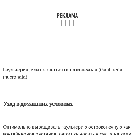
Гаультерия, или пернеттия остроконечная (Gaultheria
mucronata)
Уход в домашних условиях
Оптимально выращивать гаультерию остроконечную как
контейнерное растение, летом выносить в сад, а на зиму