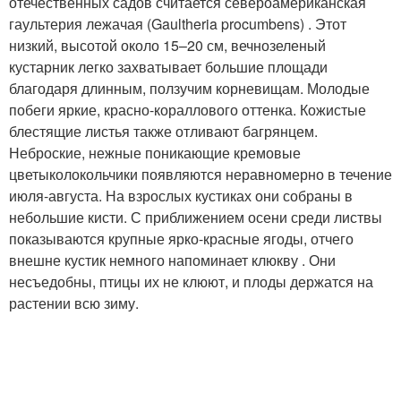
отечественных садов считается североамериканская
гаультерия лежачая (Gaultheria procumbens) . Этот
низкий, высотой около 15–20 см, вечнозеленый
кустарник легко захватывает большие площади
благодаря длинным, ползучим корневищам. Молодые
побеги яркие, красно-кораллового оттенка. Кожистые
блестящие листья также отливают багрянцем.
Неброские, нежные поникающие кремовые
цветыколокольчики появляются неравномерно в течение
июля-августа. На взрослых кустиках они собраны в
небольшие кисти. С приближением осени среди листвы
показываются крупные ярко-красные ягоды, отчего
внешне кустик немного напоминает клюкву . Они
несъедобны, птицы их не клюют, и плоды держатся на
растении всю зиму.