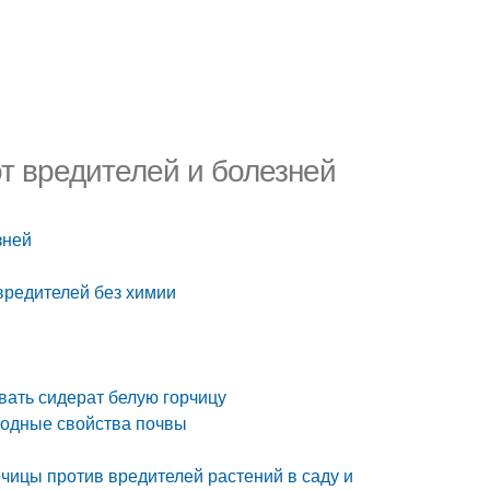
от вредителей и болезней
зней
вредителей без химии
ывать сидерат белую горчицу
родные свойства почвы
рчицы против вредителей растений в саду и