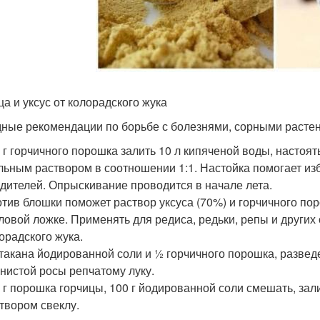
ца и уксус от колорадского жука
ные рекомендации по борьбе с болезнями, сорными расте
 г горчичного порошка залить 10 л кипяченой воды, настоять
ьным раствором в соотношении 1:1. Настойка помогает изба
дителей. Опрыскивание проводится в начале лета.
тив блошки поможет раствор уксуса (70%) и горчичного по
ловой ложке. Применять для редиса, редьки, репы и других
орадского жука.
такана йодированной соли и ½ горчичного порошка, разведе
нистой росы репчатому луку.
 г порошка горчицы, 100 г йодированной соли смешать, зал
твором свеклу.