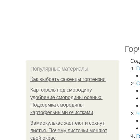
Гор
Сод
Г
Популярные материалы
Как выбрать саженцы гортензии
С
Картофель под смородину
удобрение смородины осенью.
Подкормка смородины
картофельными очистками
Ч
Замиокулькас желтеют и сохнут
листья. Почему листочки меняют
Г
свой окрас