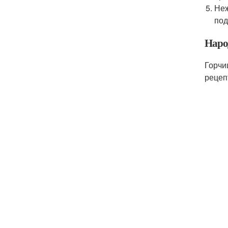
Неж
под
Наро
Горчи
рецеп