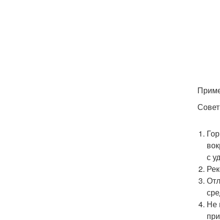
Приме
Совет
Гор
вок
с у
Рек
Отл
сре
Не 
при