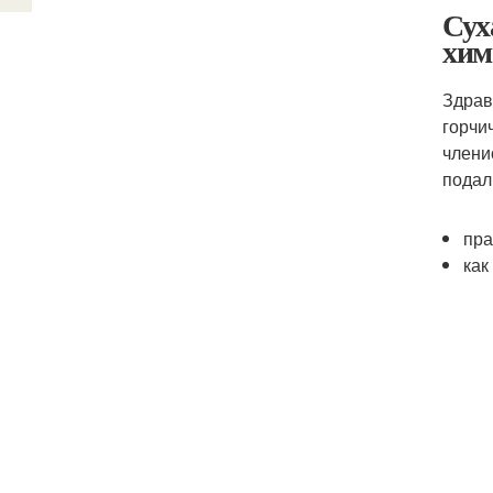
Сух
хим
Здрав
горчи
члени
подал
пра
как