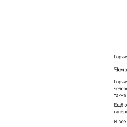
Горчи
Чем 
Горчи
челов
также
Ещё о
гипер
И всё