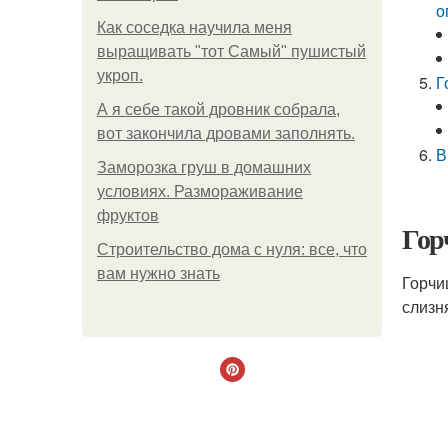
о
Как соседка научила меня
выращивать "тот Самый" пушистый
укроп.
Г
А я себе такой дровник собрала,
вот закончила дровами заполнять.
В
Заморозка груш в домашних
условиях. Размораживание
фруктов
Гор
Строительство дома с нуля: все, что
вам нужно знать
Горчи
слизня