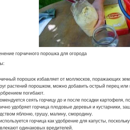
нение горчичного порошка для огорода
ы:
чичный порошок избавляет от моллюсков, поражающих земл
руг растений порошком, можно добавить острый перец или 
добрением погибают.
омендуется сеять горчицу до и после посадки картофеля, п
ично удобряет горчица плодовые деревья и кустарники, защ
дством яблоню, грушу, малину, смородину.
используется горчица как удобрение для капусты, посколь
влекают одинаковых вредителей.