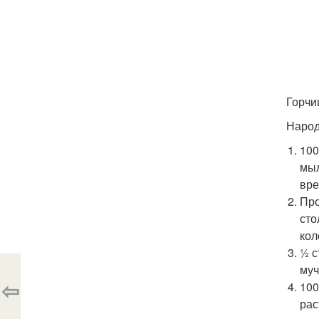
Горчи
Народ
100
мыл
вре
Про
сто
кол
½ с
муч
⇦
100
рас