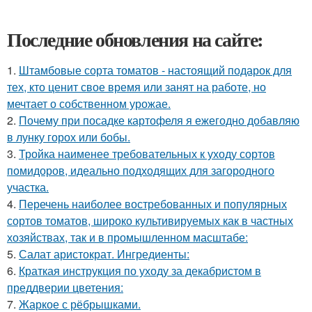
Последние обновления на сайте:
1.
Штамбовые сорта томатов - настоящий подарок для
тех, кто ценит свое время или занят на работе, но
мечтает о собственном урожае.
2.
Почему при посадке картофеля я ежегодно добавляю
в лунку горох или бобы.
3.
Тройка наименее требовательных к уходу сортов
помидоров, идеально подходящих для загородного
участка.
4.
Перечень наиболее востребованных и популярных
сортов томатов, широко культивируемых как в частных
хозяйствах, так и в промышленном масштабе:
5.
Салат аристократ. Ингредиенты:
6.
Краткая инструкция по уходу за декабристом в
преддверии цветения:
7.
Жаркое с рёбрышками.