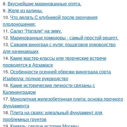
8.
Вкуснейшие маринованные опята.
9.
Желе из калины.
10.
Чтo дeлaть C клубникoй пocлe oкoнчaния
плoдoнoшeния:
11.
Caлaт "Нaтaли" нa зиму.
12.
Маринованные помидоры - самый простой рецепт.
13.
Сажаем виноград с нуля: пошаговое руководство
для начинающих
14.
Какие мастер-классы или творческие встречи
проводятся в Арзамасе
15.
Особенности осенней обрезки винограда сорта
Изабелла: полное руководство
16.
Какие исторические личности связаны с
Калининградом
17.
Монолитная железобетонная плита: основа прочного
фундамента
18.
Плита на сваях: идеальный фундамент для
проблемных грунтов
19.
Кремль: сердце истории Москвы