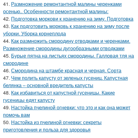
41.
Размножение ремонтантной малины черенками
осенью.. Особенности ремонтантной малины:
42.
Подготовка моркови к хранению на зиму. Подготовка
43.
Как подготовить морковь к хранению на зиму после
уборки. Уборка корнеплода
44.
Как размножить смородину отводками и черенками.
Размножение смородины дугообразными отводками
45.
Бурые пятна на листьях смородины. Галловая тля на
смородине
46.
Смородина на штамбе красная и черная. Сорта
47.
Чем полить капусту от зеленых гусениц. Капустная
белянка – основной вредитель капусты
48.
Как избавиться от капустной гусеницы. Какие
гусеницы едят капусту
49.
Настойка пчелиной огневки: что это и как она может
помочь вам
50.
Настойка из пчелиной огневки: секреты
приготовления и польза для здоровья