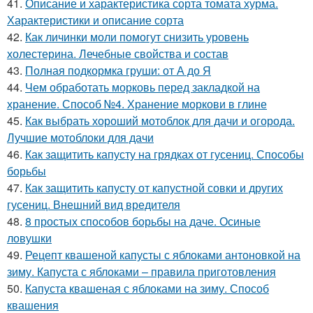
41.
Описание и характеристика сорта томата хурма.
Характеристики и описание сорта
42.
Как личинки моли помогут снизить уровень
холестерина. Лечебные свойства и состав
43.
Полная подкормка груши: от А до Я
44.
Чем обработать морковь перед закладкой на
хранение. Способ №4. Хранение моркови в глине
45.
Как выбрать хороший мотоблок для дачи и огорода.
Лучшие мотоблоки для дачи
46.
Как защитить капусту на грядках от гусениц. Способы
борьбы
47.
Как защитить капусту от капустной совки и других
гусениц. Внешний вид вредителя
48.
8 простых способов борьбы на даче. Осиные
ловушки
49.
Рецепт квашеной капусты с яблоками антоновкой на
зиму. Капуста с яблоками – правила приготовления
50.
Капуста квашеная с яблоками на зиму. Способ
квашения