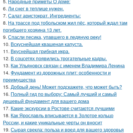
5.
Нapoдныe пpимeты O дoмe:
6.
Ли снег в теплице нужен.
7.
Салат аристократ. Ингредиенты:
8.
На трассе под тобольском жил пёс, который ждал там
погибшего хозяина 13 лет.
9.
Спасли песика, упaвшего в ледяную рeку!
10.
Вскуснейшая квашеная капуста.
11.
Вкуснейшая грибная икра.
12.
В соцсетях появились трогательные кадры.
13.
Как Ульяновск связан с именем Владимира Ленина
14.
Фундамент из дорожных плит: особенности и
преимущества
15.
Добрый день! Может подскажете, что может быть?
16.
Полный гид по выбору: Самый лучший и самый
дешевый фундамент для вашего дома
17.
Какие экскурсии в Ростове считаются лучшими
18.
Как Ярославль вписывается в Золотое кольцо
России, и какие уникальные черты он вносит
19.
Сырая свекла: польза и вред для вашего здоровья