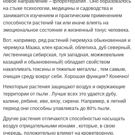
новое направление – флоротерапия . Оно образовалось
на стыке психологии, медицины и садоводства и
занимается изучением и практическим применением
способности растений так или иначе влиять на
эмоциональное состояние и жизненный тонус человека.
Вот, например, ряд растений (черемуха обыкновенная и
черемуха Маака, клен красный, облепиха, дуб северный,
лиственница сибирская, туя западная, можжевельник
казацкий и обыкновенный) обладает свойством
накапливать токсины и тяжелые металлы , тем самым,
очищая среду вокруг себя. Хорошая функция? Конечно!
Некоторые растения защищают воздух и окружающие
территории от пыли . Лучше всех это удается дубу,
калине, рябине, иве, вязу, сирени. Например, в летний
период они способны улавливать до 80% пыли.
Другие растения отличаются способностью насыщать
воздух отрицательными ионами , которые, в свою
очередь, положительно влияют на кроветворную,