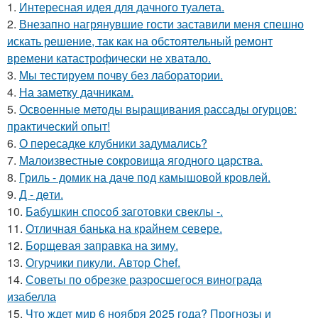
1.
Интересная идея для дачного туалета.
2.
Внезапно нагрянувшие гости заставили меня спешно
искать решение, так как на обстоятельный ремонт
времени катастрофически не хватало.
3.
Мы тестируем почву без лаборатории.
4.
На заметку дачникам.
5.
Освоенные методы выращивания рассады огурцов:
практический опыт!
6.
О пересадке клубники задумались?
7.
Малоизвестные сокровища ягодного царства.
8.
Гриль - домик на даче под камышовой кровлей.
9.
Д - дeти.
10.
Бабушкин способ заготовки свеклы -.
11.
Отличная банька на крайнем севере.
12.
Борщевая заправка на зиму.
13.
Огурчики пикули. Автор Chef.
14.
Советы по обрезке разросшегося винограда
изабелла
15.
Что ждет мир 6 ноября 2025 года? Прогнозы и