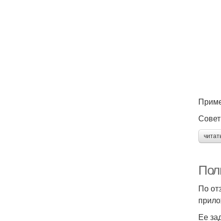
Приме
Совет
читат
Поль
По от
прило
Ее за