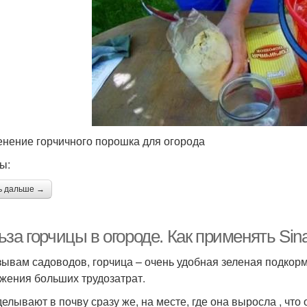
нение горчичного порошка для огорода
ы:
ь дальше →
за горчицы в огороде. Как применять Sina
зывам садоводов, горчица – очень удобная зеленая подкор
жения больших трудозатрат.
делывают в почву сразу же, на месте, где она выросла , что