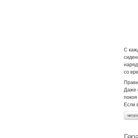
С каж
сиден
наряд
со вр
Прави
Даже 
покоя
Если 
читат
Гер