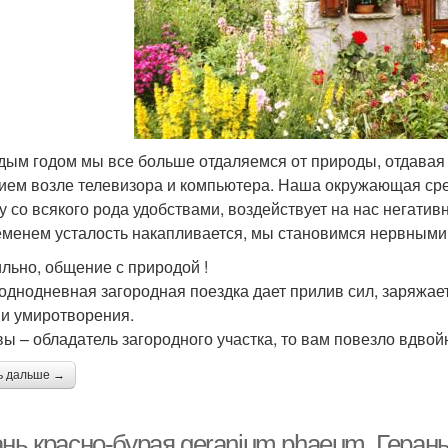
дым годом мы все больше отдаляемся от природы, отдавая п
ием возле телевизора и компьютера. Наша окружающая сред
у со всякого рода удобствами, воздействует на нас негативн
еменем усталость накапливается, мы становимся нервными
льно, общение с природой !
однодневная загородная поездка дает прилив сил, заряжа
 и умиротворения.
вы – обладатель загородного участка, то вам повезло вдвой
ь дальше →
ань красно-бурая geranium phaeum. Геран