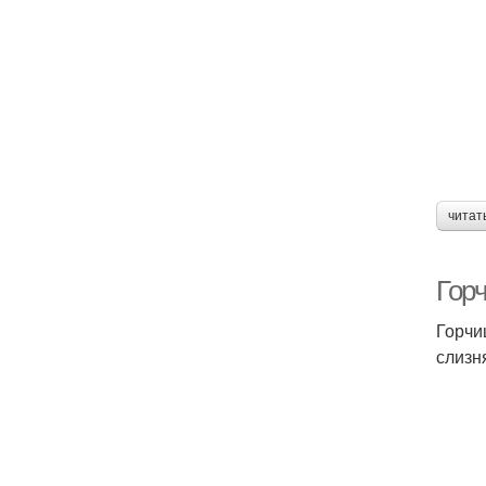
читат
Горч
Горчи
слизня