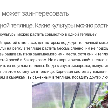
 может заинтересовать
дной теплице. Какие культуры можно раст
 культуры можно растить совместно в одной теплице?
 простой ответ: все, для которых подходит тепличный микр
 лук на репку в теплице растить бессмысленно, им не подхо
 выращивать из-за занимаемого ими места, хотя они и тепл
стой росой и бактериозом. Но их корни очень любят тепло, 
ить их по углам теплицы. Когда минуют заморозки, выпусти
 при этом останутся в теплице. Корневая система у тыквен
вам и кабачкам, высаженным в теплице, посадить других лю