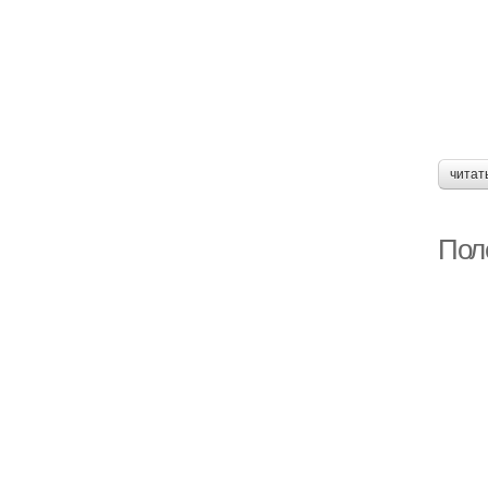
читат
Поле