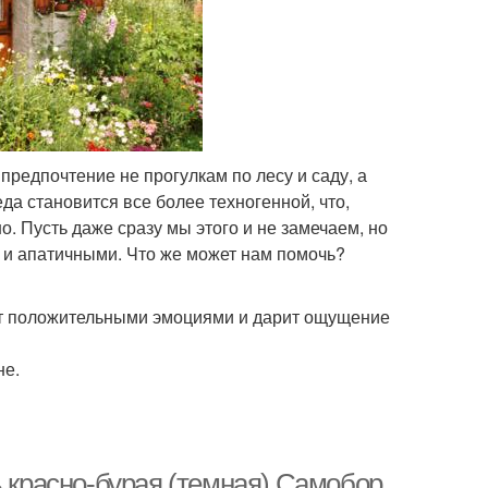
редпочтение не прогулкам по лесу и саду, а
а становится все более техногенной, что,
о. Пусть даже сразу мы этого и не замечаем, но
 и апатичными. Что же может нам помочь?
ет положительными эмоциями и дарит ощущение
не.
ь красно-бурая (темная) Самобор