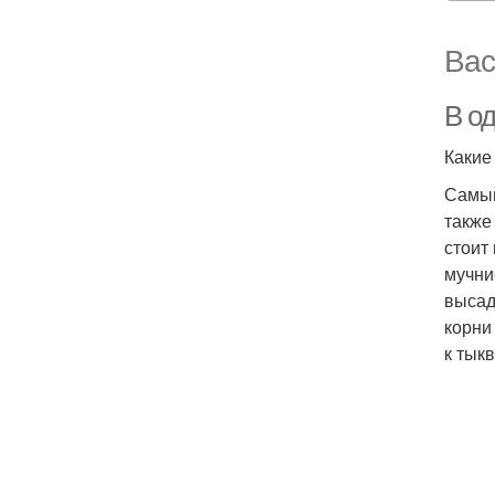
Вас
В о
Какие
Самый
также
стоит
мучни
высад
корни
к тык