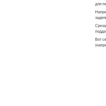
для п
Напри
задел
Среза
подда
Вот с
(напр