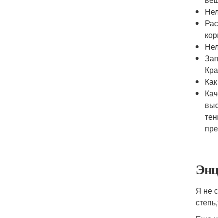
Нел
Рас
кор
Нел
Зап
Кра
Как
Кач
выс
тен
пре
Энц
Я не 
степь