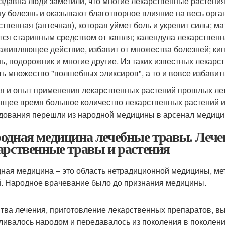
здавна люди заметили, что многие лекарственные растения 
ну болезнь и оказывают благотворное влияние на весь орга
ственная (аптечная), которая уймет боль и укрепит силы; м
тся старинным средством от кашля; календула лекарственна
аживляющее действие, избавит от множества болезней; кипр
ь, подорожник и многие другие. Из таких известных лекарс
ть множество "волшебных эликсиров", а то и вовсе избавит
я и опыт применения лекарственных растений прошлых лет
ящее время большое количество лекарственных растений и 
дования перешли из народной медицины в арсенал медицин
одная медицина лечебные травы. Лече
арственные травы и растения
ная медицина – это область нетрадиционной медицины, ме
. Народное врачевание было до признания медицины.
тва лечения, приготовление лекарственных препаратов, вы
ливалось народом и передавалось из поколения в поколени