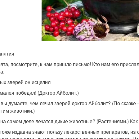
анятия
бята, посмотрите, к нам пришло письмо! Кто нам его присл
а:
ых зверей он исцелил
малея победил! (Доктор Айболит.)
к вы думаете, чем лечил зверей доктор Айболит? (По сказке
л им животики.)
 на самом деле лечатся дикие животные? (Растениями.) Как 
тоже издавна знают пользу лекарственных препаратов, изго