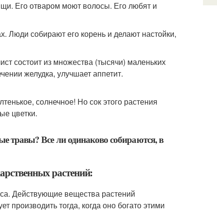
 щи. Его отваром моют волосы. Его любят и
ах. Люди собирают его корень и делают настойки,
ист состоит из множества (тысячи) маленьких
чении желудка, улучшает аппетит.
лтенькое, солнечное! Но сок этого растения
ые цветки.
ые травы? Все ли одинаково собираются, в
карственных растений:
роса. Действующие вещества растений
т производить тогда, когда оно богато этими