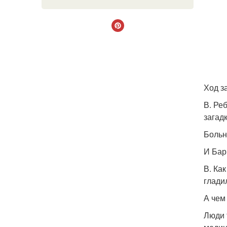
Ход з
В. Ре
загадк
Больн
И Бар
В. Ка
глади
А чем
Люди 