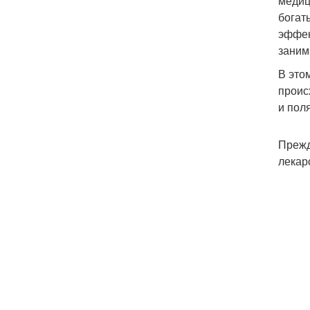
медиц
богат
эффек
заним
В это
проис
и пол
Прежд
лекар