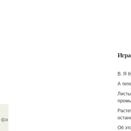
Игра
В. Я б
А теп
Листь
промы
Расте
⇦
остан
Об эт