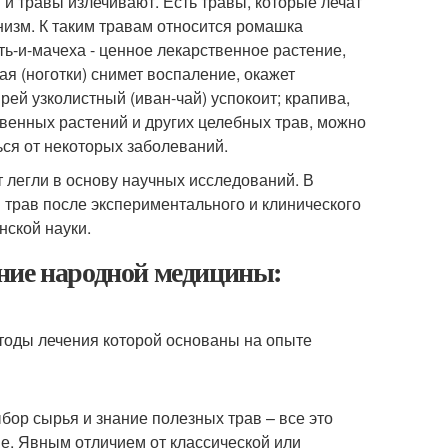
и травы излечивают. Есть травы, которые лечат
низм. К таким травам относится ромашка
ать-и-мачеха - ценное лекарственное растение,
я (ноготки) снимет воспаление, окажет
ей узколистный (иван-чай) успокоит; крапива,
твенных растений и других целебных трав, можно
ься от некоторых заболеваний.
 легли в основу научных исследований. В
трав после экспериментального и клинического
ской науки.
ние народной медицины:
тоды лечения которой основаны на опыте
бор сырья и знание полезных трав – все это
е. Явным отличием от классической или