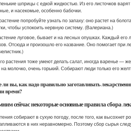
ленькие шприцы с едкой жидкостью. Из его листочков варят
ные, и насекомые, особенно бабочки.
 растение попробуйте узнать по запаху: оно растет на болот
тки, чтобы успокоить нервную систему. (Валериана.)
астение луговое, бывает и на лесных опушках. Каждый его л
ков. Отсюда и произошло его название. Оно помогает при ле
челистник.)
ого растения тоже умеют делать салат, иногда варенье — же
 на молочко, очень горький. Собирают люди только его желт
е ли вы, как надо правильно заготавливать лекарственн
ли время?
мним сейчас некоторые основные правила сбора ле
тения собирают в сухую погоду, после того, как высохнет 
апливаются в них неравномерно. Поэтому сбор сырья следуе
ествами.