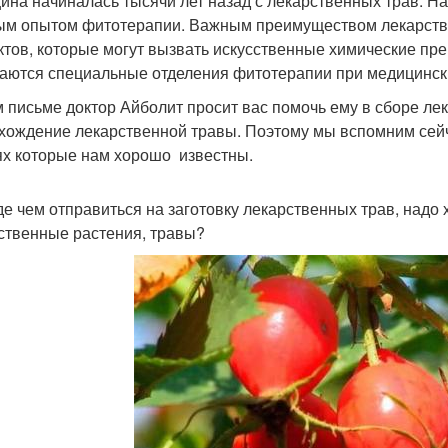
ина начиналась тысячи лет назад с лекарственных трав. На
ым опытом фитотерапии. Важным преимуществом лекарстве
тов, которые могут вызвать искусственные химические пр
аются специальные отделения фитотерапии при медицински
м письме доктор Айболит просит вас помочь ему в сборе ле
хождение лекарственной травы. Поэтому мы вспомним сейча
ях которые нам хорошо известны.
е чем отправиться на заготовку лекарственных трав, надо 
ственные растения, травы?