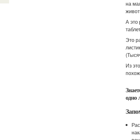
на ма
живот
А это
табле
Это р
листи
(Тыся
Из эт
похож
Знает
одно 
Запо
Рас
нак
вещ