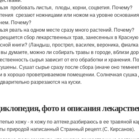
ьзя пробовать листья, плоды, корни, соцветия. Почему?
тения срезают ножницами или ножом на уровне основания 
нем. Почему?
ьзя рвать на одном месте сразу много растений. Почему?
рещается сбор лекарственных трав, занесенных в Красную 
сной книги? (Ландыш, прострел, василек, вероника, фиалка 
 вы думаете, можно ли собирать травы в городе, вблизи дор
ественность сырья зависит от его обработки и хранения. 
ушены. Сушат сырье сразу после сбора (иначе оно темнеет
и в хорошо проветриваемом помещении. Солнечная сушка д
дварительно разрезаются на куски.
иклопедия, фото и описания лекарств
степью хожу - я хожу по аптеке,разбираюсь в ее травяной к
,ты природой написанный Странный рецепт.(С. Кирсанов).