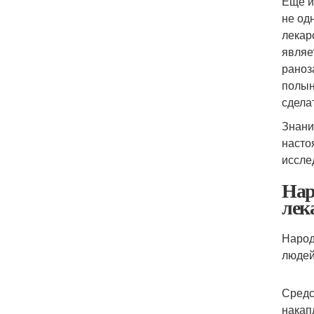
Еще и
не од
лекар
являе
раноз
полын
сдела
Знани
насто
иссле
Нар
лек
Народ
людей
Средс
накап