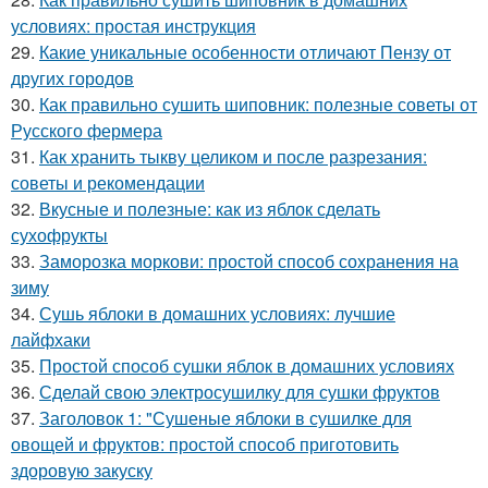
условиях: простая инструкция
29.
Какие уникальные особенности отличают Пензу от
других городов
30.
Как правильно сушить шиповник: полезные советы от
Русского фермера
31.
Как хранить тыкву целиком и после разрезания:
советы и рекомендации
32.
Вкусные и полезные: как из яблок сделать
сухофрукты
33.
Заморозка моркови: простой способ сохранения на
зиму
34.
Сушь яблоки в домашних условиях: лучшие
лайфхаки
35.
Простой способ сушки яблок в домашних условиях
36.
Сделай свою электросушилку для сушки фруктов
37.
Заголовок 1: "Сушеные яблоки в сушилке для
овощей и фруктов: простой способ приготовить
здоровую закуску