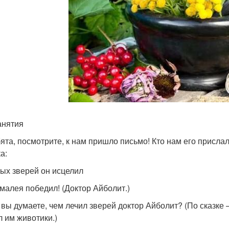
анятия
бята, посмотрите, к нам пришло письмо! Кто нам его присл
а:
ых зверей он исцелил
малея победил! (Доктор Айболит.)
к вы думаете, чем лечил зверей доктор Айболит? (По сказке
л им животики.)