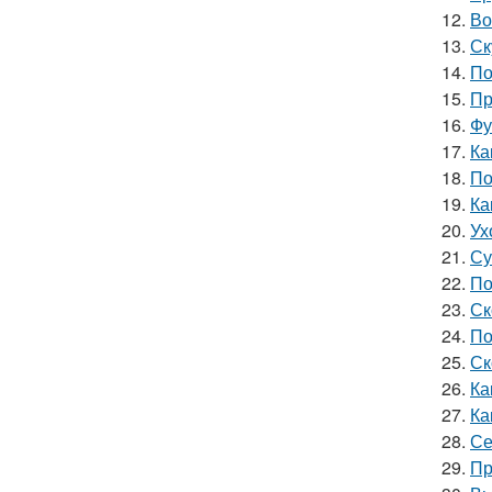
12.
Во
13.
Ск
14.
По
15.
Пр
16.
Фу
17.
Ка
18.
По
19.
Ка
20.
Ух
21.
Су
22.
По
23.
Ск
24.
По
25.
Ск
26.
Ка
27.
Ка
28.
Се
29.
Пр