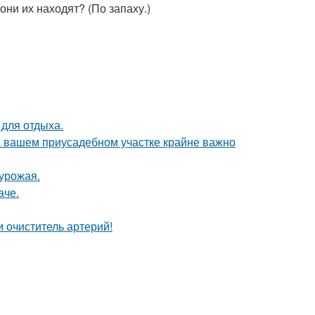
они их находят? (По запаху.)
 для отдыха.
а вашем приусадебном участке крайне важно
урожая.
аче.
 очиститель артерий!