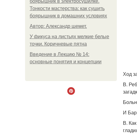
боярышник в электросушилке.
Тонкости мастерства: как сушить
боярышник в домашних условиях
Автор: Александр шемет.
У фикуса на листьях мелкие белые
точки. Коричневые пятна
Введение в Лекцию № 14:
основные понятия и концепции
Ход з
В. Ре
загадк
Больн
И Бар
В. Ка
глади