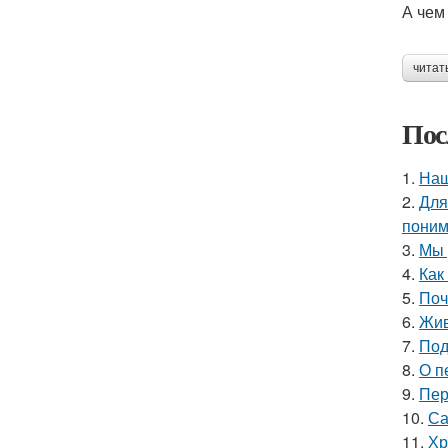
А чем
читат
Пос
1.
Наш
2.
Для
поним
3.
Мы 
4.
Как
5.
Поч
6.
Жив
7.
Под
8.
О п
9.
Пер
10.
Са
11.
Хр