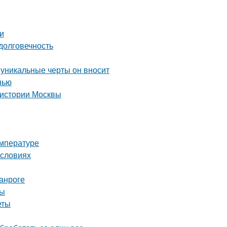
и
долговечность
 уникальные черты он вносит
нью
 истории Москвы
емпературе
условиях
анроге
ны
еты