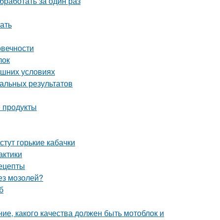
бработать за один раз
ать
овечности
лок
ашних условиях
мальных результатов
 продукты
стут горькие кабачки
актики
ецепты
без мозолей?
б
ие, какого качества должен быть мотоблок и