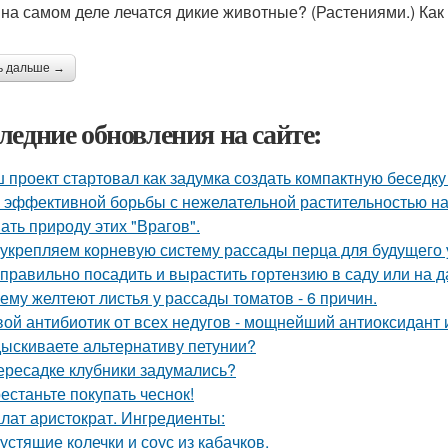
 на самом деле лечатся дикие животные? (Растениями.) Как 
ь дальше →
ледние обновления на сайте:
 проект стартовал как задумка создать компактную беседку
 эффективной борьбы с нежелательной растительностью н
ать природу этих "Врагов".
укрепляем корневую систему рассады перца для будущего 
 правильно посадить и вырастить гортензию в саду или на д
ему желтеют листья у рассады томатов - 6 причин.
ой антибиотик от всех недугов - мощнейший антиоксидант и
ыскиваете альтернативу петунии?
ересадке клубники задумались?
естаньте покупать чеснок!
лат аристократ. Ингредиенты:
устящие колечки и соус из кабачков.