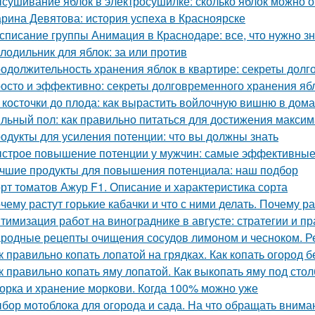
сушивание яблок в электросушилке: сколько яблок можно о
рина Девятова: история успеха в Красноярске
списание группы Анимация в Краснодаре: все, что нужно зн
лодильник для яблок: за или против
одолжительность хранения яблок в квартире: секреты долг
осто и эффективно: секреты долговременного хранения яб
 косточки до плода: как вырастить войлочную вишню в дом
льный пол: как правильно питаться для достижения макси
одукты для усиления потенции: что вы должны знать
строе повышение потенции у мужчин: самые эффективные
чшие продукты для повышения потенциала: наш подбор
рт томатов Ажур F1. Описание и характеристика сорта
чему растут горькие кабачки и что с ними делать. Почему ра
тимизация работ на винограднике в августе: стратегии и пр
родные рецепты очищения сосудов лимоном и чесноком. Р
к правильно копать лопатой на грядках. Как копать огород 
к правильно копать яму лопатой. Как выкопать яму под стол
орка и хранение моркови. Когда 100% можно уже
бор мотоблока для огорода и сада. На что обращать вниман