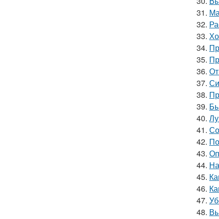
30.
Вы
31.
Ма
32.
Ра
33.
Хо
34.
Пр
35.
Пр
36.
От
37.
Си
38.
Пр
39.
Бы
40.
Лу
41.
Со
42.
По
43.
Оп
44.
На
45.
Ка
46.
Ка
47.
Уб
48.
Вы