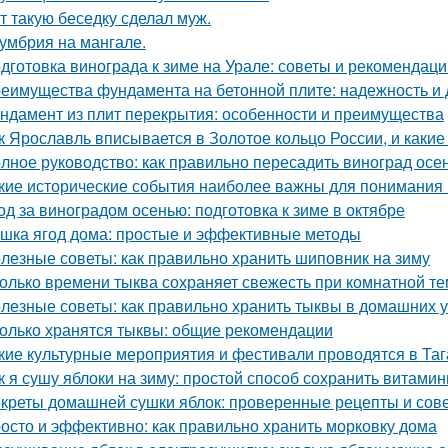
т такую беседку сделал муж.
умбрия на мангале.
дготовка винограда к зиме на Урале: советы и рекомендаци
еимущества фундамента на бетонной плите: надежность и 
ндамент из плит перекрытия: особенности и преимущества
к Ярославль вписывается в Золотое кольцо России, и какие
лное руководство: как правильно пересадить виноград осе
кие исторические события наиболее важны для понимания
од за виноградом осенью: подготовка к зиме в октябре
шка ягод дома: простые и эффективные методы
лезные советы: как правильно хранить шиповник на зиму
олько времени тыква сохраняет свежесть при комнатной т
лезные советы: как правильно хранить тыквы в домашних 
олько хранятся тыквы: общие рекомендации
кие культурные мероприятия и фестивали проводятся в Таг
к я сушу яблоки на зиму: простой способ сохранить витами
креты домашней сушки яблок: проверенные рецепты и сов
осто и эффективно: как правильно хранить морковку дома