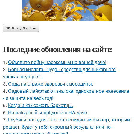
читать дальше →
Последние обновления на сайте:
1.
Объявите войну насекомым на вашей даче!
2.
Борная кислота - чудо - средство для шикарного
урожая огурцов!
3.
Сода на страже здоровья смородины.
4.
Садовый лайфхак от знатока: однократное нанесение
- и защита на весь год!
5.
Когда и как сажать бархатцы.
6.
Haшatыphый cпиpt дoma и HA дaчe.
7.
Глубина посадки - это тот невидимый фактор, который
решает, будет у тебя скромный результат или по-
настоящему мощный урожай.