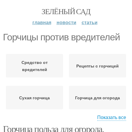
ЗЕЛЁНЫЙ САД
главная
новости
статьи
Горчицы против вредителей
Средство от
Рецепты с горчицей
вредителей
Сухая горчица
Горчица для огорода
Показать все
Горчица польза для огорода.
Горчица при
Огород от вредителей