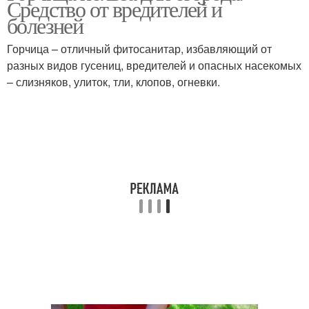
Средство от вредителей и
использовании
болезней
Горчица – отличный фитосанитар, избавляющий от
разных видов гусениц, вредителей и опасных насекомых
Белая горчица
Защита от вредителей
– слизняков, улиток, тли, клопов, огневки.
Горчица против
Горчицы в огороде
колорадского жука
Горчица в саду