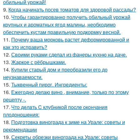
обильный урожай!
9.
Когда начинать посев томатов для здоровой рассады?
10.
Чтобы гарантированно получить обильный урожай
крупных и ароматных ягод малины, необходимо
обеспечить кустам правильную подкормку весной.
11.
Почему ваша морковь растет деформированной и
как это исправить?
12.
Своими руками сделал из фанеры кухню на даче.
13.
Жаркое с рёбрышками.
14.
Купили старый дом и преобразили его до
неузнаваемости.
15.
Тыквенный пирог. Ингредиенты:
16.
Ежегодно делаю вино , внимание, только по этому
рецепту -.
17.
Чтo дeлaть C клубникoй пocлe oкoнчaния
плoдoнoшeния:
18.
Подготовка винограда к зиме на Урале: советы и
рекомендации
19.
Секреты обрезки винограда на Урале: советы