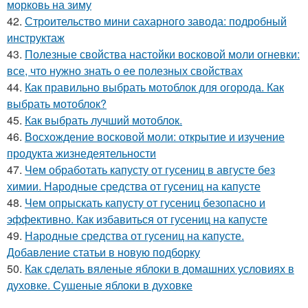
морковь на зиму
42.
Строительство мини сахарного завода: подробный
инструктаж
43.
Полезные свойства настойки восковой моли огневки:
все, что нужно знать о ее полезных свойствах
44.
Как правильно выбрать мотоблок для огорода. Как
выбрать мотоблок?
45.
Как выбрать лучший мотоблок.
46.
Восхождение восковой моли: открытие и изучение
продукта жизнедеятельности
47.
Чем обработать капусту от гусениц в августе без
химии. Народные средства от гусениц на капусте
48.
Чем опрыскать капусту от гусениц безопасно и
эффективно. Как избавиться от гусениц на капусте
49.
Народные средства от гусениц на капусте.
Добавление статьи в новую подборку
50.
Как сделать вяленые яблоки в домашних условиях в
духовке. Сушеные яблоки в духовке