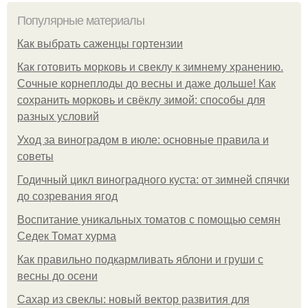
Популярные материалы
Как выбрать саженцы гортензии
Как готовить морковь и свеклу к зимнему хранению.
Сочные корнеплоды до весны и даже дольше! Как
сохранить морковь и свёклу зимой: способы для
разных условий
Уход за виноградом в июле: основные правила и
советы
Годичный цикл виноградного куста: от зимней спячки
до созревания ягод
Воспитание уникальных томатов с помощью семян
Седек Томат хурма
Как правильно подкармливать яблони и груши с
весны до осени
Сахар из свеклы: новый вектор развития для