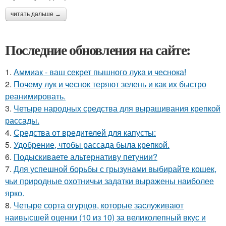
читать дальше →
Последние обновления на сайте:
1.
Аммиак - ваш секрет пышного лука и чеснока!
2.
Почему лук и чеснок теряют зелень и как их быстро
реанимировать.
3.
Четыре народных средства для выращивания крепкой
рассады.
4.
Средства от вредителей для капусты:
5.
Удобрение, чтобы рассада была крепкoй.
6.
Подыскиваете альтернативу петунии?
7.
Для успешной борьбы с грызунами выбирайте кошек,
чьи природные охотничьи задатки выражены наиболее
ярко.
8.
Четыре сорта огурцов, которые заслуживают
наивысшей оценки (10 из 10) за великолепный вкус и