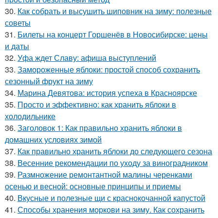
30.
Как собрать и высушить шиповник на зиму: полезные
советы
31.
Билеты на концерт Горшенёв в Новосибирске: цены
и даты
32.
Уфа ждет Славу: афиша выступлений
33.
Замороженные яблоки: простой способ сохранить
сезонный фрукт на зиму
34.
Марина Девятова: история успеха в Красноярске
35.
Просто и эффективно: как хранить яблоки в
холодильнике
36.
Заголовок 1: Как правильно хранить яблоки в
домашних условиях зимой
37.
Как правильно хранить яблоки до следующего сезона
38.
Весенние рекомендации по уходу за виноградником
39.
Размножение ремонтантной малины черенками
осенью и весной: основные принципы и приемы
40.
Вкусные и полезные щи с краснокочанной капустой
41.
Способы хранения моркови на зиму. Как сохранить